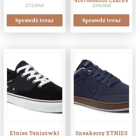
41070000551 Czarny
271,00
zł
239,00
zł
Sprawdź teraz
Sprawdź teraz
Etnies Tenisówki
Sneakersy ETNIES