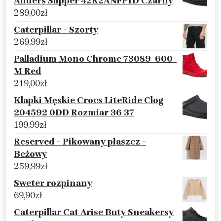
Anders Slipper 42R2ANFP1D Czarny
289,00
zł
Caterpillar - Szorty
269,99
zł
Palladium Mono Chrome 73089-600-
M Red
219,00
zł
Klapki Męskie Crocs LiteRide Clog
204592 0DD Rozmiar 36 37
199,99
zł
Reserved - Pikowany płaszcz -
Beżowy
259,99
zł
Sweter rozpinany
69,90
zł
Caterpillar Cat Arise Buty Sneakersy