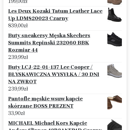
199,00
zł
Les Deux Kozaki Tatum Leather Lace
Up LDM820023 Czarny
839,00
zł
Buty sneakersy Męska Skechers
Summits Repinski 232060 BBK
Rozmiar 44
239,99
zł
Buty LCJ-22-01-137 Lee Cooper /
BŁYSKAWICZNA WYSYŁKA / 30 DNI
NA ZWROT
239,99
zł
Pantofle męskie wsuw kapcie
skórzane BOSS PREZENT
33,90
zł
MICHAEL Michael Kors Kapcie