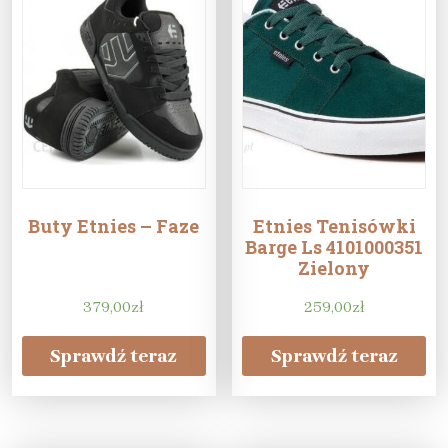
Buty Etnies – Faze
Etnies Tenisówki
Barge Ls 4101000351
Zielony
379,00
zł
259,00
zł
Sprawdź teraz
Sprawdź teraz