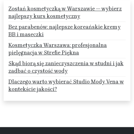
Zostań kosmetyczką w Warszawie — wybierz
najlepszy kurs kosmetyczny
Bez parabenów: najlepsze koreańskie kremy
BB i maseczki
Kosmetyczka Warszawa: profesjonalna
pielęgnacja w Strefie Piękna
Skąd biorą się zanieczyszczenia w studni i jak
zadbać o czystość wody
Dlaczego warto wybierać Studio Mody Vena w
kontekście jakości?