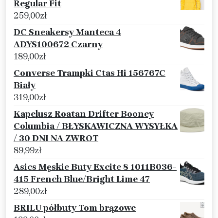
Regular Fit
259,00
zł
DC Sneakersy Manteca 4
ADYS100672 Czarny
189,00
zł
Converse Trampki Ctas Hi 156767C
Biały
319,00
zł
Kapelusz Roatan Drifter Booney
Columbia / BŁYSKAWICZNA WYSYŁKA
/ 30 DNI NA ZWROT
89,99
zł
Asics Męskie Buty Excite 8 1011B036-
415 French Blue/Bright Lime 47
289,00
zł
BRILU półbuty Tom brązowe