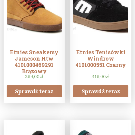
Etnies Sneakersy
Etnies Tenisówki
Jameson Htw
Windrow
4101000469291
4101000551 Czarny
Brązowy
299,00
zł
319,00
zł
Sprawdź teraz
Sprawdź teraz