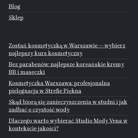
Blog
Sklep
Zostań kosmetyczką w Warszawie — wybierz
najlepszy kurs kosmetyczny
Bez parabenów: najlepsze koreańskie kremy
BB i maseczki
Kosmetyczka Warszawa: profesjonalna
pielęgnacja w Strefie Piękna
Skąd biorą się zanieczyszczenia w studni i jak
zadbać o czystość wody
Dlaczego warto wybierać Studio Mody Vena w
kontekście jakości?