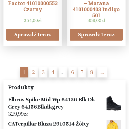
Factor 41010000553
– Marana
Czarny
4101000403 Indigo
501
254,00
zł
359,00
zł
Sprawdź teraz
Sprawdź teraz
1
2
3
4
…
6
7
8
→
Produkty
Elbrus Spike Mid Wp 64156 Blk Dk
Grey 64156Blkdkgrey
329,99
zł
CATerpillar Bluza 2910514 Żółty