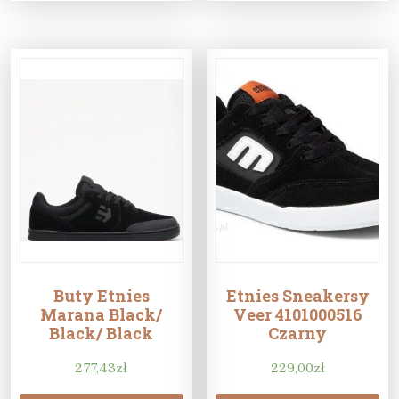
Buty Etnies
Etnies Sneakersy
Marana Black/
Veer 4101000516
Black/ Black
Czarny
277,43
zł
229,00
zł