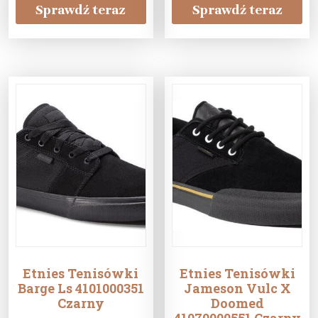
Sprawdź teraz
Sprawdź teraz
Etnies Tenisówki
Etnies Tenisówki
Barge Ls 4101000351
Jameson Vulc X
Czarny
Doomed