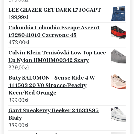
LEE GRAZER GET DARK L73OGAPT
199,99
zł
Columbia Columbia Escape Ascent
1928041010 Czerwone 45
472,00
zł
Calvin Klein Tenisówki Low Top Lace
Up Nylon HM0HM00342 Szary
329,00
zł
Buty SALOMON - Sense Ride 4 W
414503 20 V0 Sirocco/Peachy
Keen/Red Orange
399,00
zł
Gant Sneakersy Beeker 24633895
Biały
389,00
zł