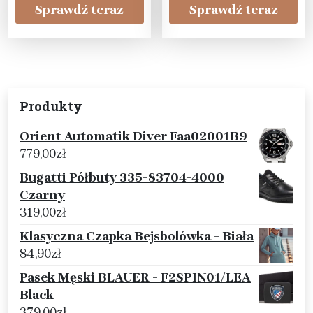
Sprawdź teraz
Sprawdź teraz
Produkty
Orient Automatik Diver Faa02001B9
779,00
zł
Bugatti Półbuty 335-83704-4000
Czarny
319,00
zł
Klasyczna Czapka Bejsbolówka - Biała
84,90
zł
Pasek Męski BLAUER - F2SPIN01/LEA
Black
379,00
zł