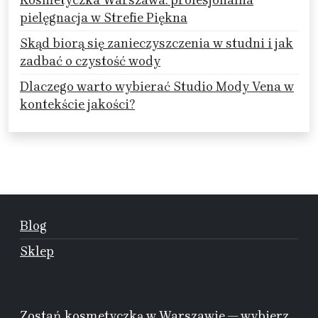
Kosmetyczka Warszawa: profesjonalna
pielęgnacja w Strefie Piękna
Skąd biorą się zanieczyszczenia w studni i jak
zadbać o czystość wody
Dlaczego warto wybierać Studio Mody Vena w
kontekście jakości?
Blog
Sklep
Zostań kosmetyczką w Warszawie — wybierz