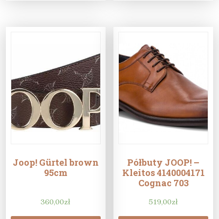
Joop! Gürtel brown
Półbuty JOOP! –
95cm
Kleitos 4140004171
Cognac 703
360,00
zł
519,00
zł