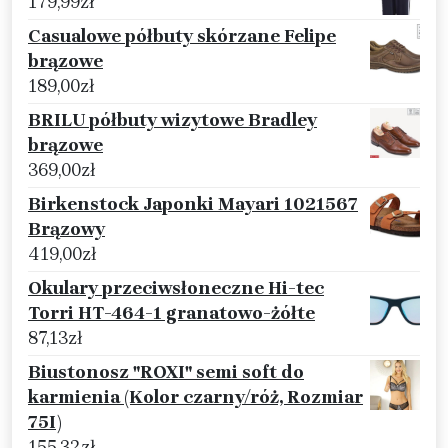
179,99
zł
Casualowe półbuty skórzane Felipe
brązowe
189,00
zł
BRILU półbuty wizytowe Bradley
brązowe
369,00
zł
Birkenstock Japonki Mayari 1021567
Brązowy
419,00
zł
Okulary przeciwsłoneczne Hi-tec
Torri HT-464-1 granatowo-żółte
87,13
zł
Biustonosz "ROXI" semi soft do
karmienia (Kolor czarny/róż, Rozmiar
75I)
155,32
zł