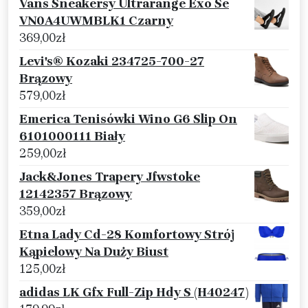
Vans Sneakersy Ultrarange Exo Se
VN0A4UWMBLK1 Czarny
369,00
zł
Levi's® Kozaki 234725-700-27
Brązowy
579,00
zł
Emerica Tenisówki Wino G6 Slip On
6101000111 Biały
259,00
zł
Jack&Jones Trapery Jfwstoke
12142357 Brązowy
359,00
zł
Etna Lady Cd-28 Komfortowy Strój
Kąpielowy Na Duży Biust
125,00
zł
adidas LK Gfx Full-Zip Hdy S (H40247)