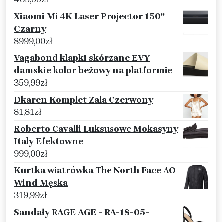
Xiaomi Mi 4K Laser Projector 150''
Czarny
8999,00
zł
Vagabond klapki skórzane EVY
damskie kolor beżowy na platformie
359,99
zł
Dkaren Komplet Zala Czerwony
81,81
zł
Roberto Cavalli Luksusowe Mokasyny
Italy Efektowne
999,00
zł
Kurtka wiatrówka The North Face AO
Wind Męska
319,99
zł
Sandały RAGE AGE - RA-18-05-