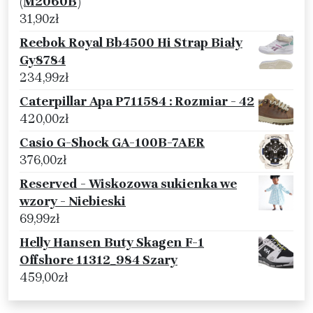
(M2060B)
31,90
zł
Reebok Royal Bb4500 Hi Strap Biały
Gy8784
234,99
zł
Caterpillar Apa P711584 : Rozmiar - 42
420,00
zł
Casio G-Shock GA-100B-7AER
376,00
zł
Reserved - Wiskozowa sukienka we
wzory - Niebieski
69,99
zł
Helly Hansen Buty Skagen F-1
Offshore 11312_984 Szary
459,00
zł