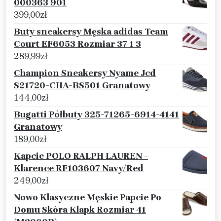
000363 901
399,00
zł
Buty sneakersy Męska adidas Team
Court EF6053 Rozmiar 37 1 3
289,99
zł
Champion Sneakersy Nyame Jcd
S21720-CHA-BS501 Granatowy
144,00
zł
Bugatti Półbuty 325-71265-6914-4141
Granatowy
189,00
zł
Kapcie POLO RALPH LAUREN -
Klarence RF103607 Navy/Red
249,00
zł
Nowo Klasyczne Męskie Papcie Po
Domu Skóra Klapk Rozmiar 41