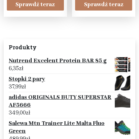
Sprawdź teraz
Sprawdź teraz
Produkty
Nutrend Excelent Protein BAR 85 g
6,35
zł
Stopki 2 pary
37,99
zł
adidas ORIGINALS BUTY SUPERSTAR
AF5666
349,00
zł
Salewa Mtn Trainer Lite Malta Fluo
Green
489,99
zł