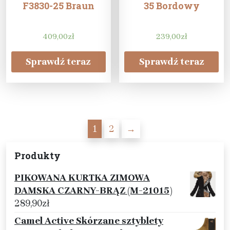
F3830-25 Braun
35 Bordowy
409,00
zł
239,00
zł
Sprawdź teraz
Sprawdź teraz
1
2
→
Produkty
PIKOWANA KURTKA ZIMOWA
DAMSKA CZARNY-BRĄZ (M-21015)
289,90
zł
Camel Active Skórzane sztyblety