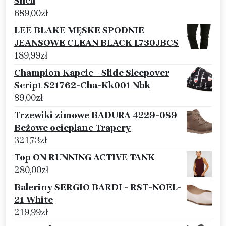
Shell
689,00
zł
LEE BLAKE MĘSKE SPODNIE
JEANSOWE CLEAN BLACK L730JBCS
189,99
zł
Champion Kapcie - Slide Sleepover
Script S21762-Cha-Kk001 Nbk
89,00
zł
Trzewiki zimowe BADURA 4229-089
Beżowe ocieplane Trapery
321,73
zł
Top ON RUNNING ACTIVE TANK
280,00
zł
Baleriny SERGIO BARDI - RST-NOEL-
21 White
219,99
zł