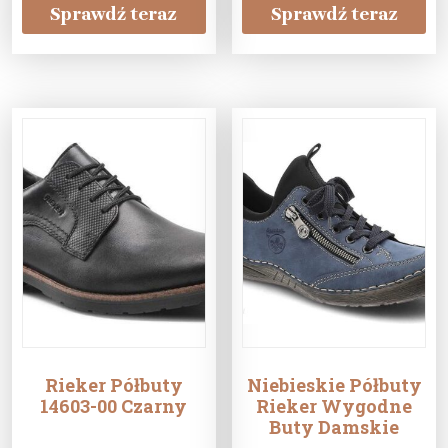
Sprawdź teraz
Sprawdź teraz
Rieker Półbuty
Niebieskie Półbuty
14603-00 Czarny
Rieker Wygodne
Buty Damskie