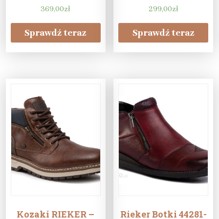
369,00
zł
299,00
zł
Sprawdź teraz
Sprawdź teraz
Kozaki RIEKER –
Rieker Botki 44281-