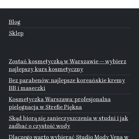
Blog
Sklep
Zostań kosmetyczką w Warszawie — wybierz
najlepszy kurs kosmetyczny
Bez parabenów: najlepsze koreańskie kremy
BB i maseczki
Kosmetyczka Warszawa: profesjonalna
pielęgnacja w Strefie Piękna
Skąd biorą się zanieczyszczenia w studni i jak
zadbać o czystość wody
Dlaczego warto wybierać Studio Mody Vena w