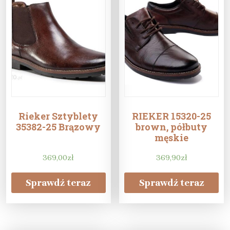
Rieker Sztyblety
RIEKER 15320-25
35382-25 Brązowy
brown, półbuty
męskie
369,00
zł
369,90
zł
Sprawdź teraz
Sprawdź teraz