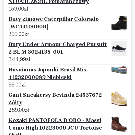
NF0A3UZN31L Pomarańczowy
159,00
zł
Buty zimowe Caterpillar Colorado
[WC44100909]
399,00
zł
Buty Under Armour Charged Pursuit
2 BL M 3024138-001
244,99
zł
Havaianas Japonki Brasil Mix
41232060089 Niebieski
99,00
zł
Gant Sneakersy Bevinda 24537672
Żółty
289,00
zł
Kozaki PANTOFOLA D'ORO - Massi
Uomo High 10223009.JCU Tortoise