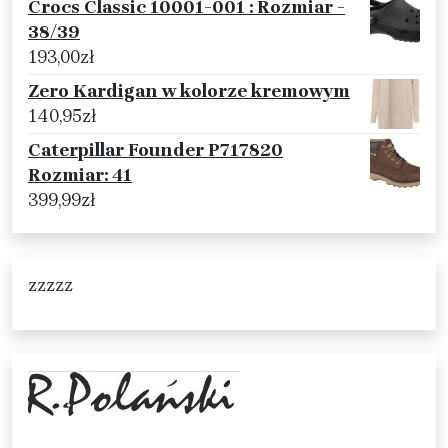
Crocs Classic 10001-001 : Rozmiar -
38/39
193,00
zł
Zero Kardigan w kolorze kremowym
140,95
zł
Caterpillar Founder P717820
Rozmiar: 41
399,99
zł
zzzzz