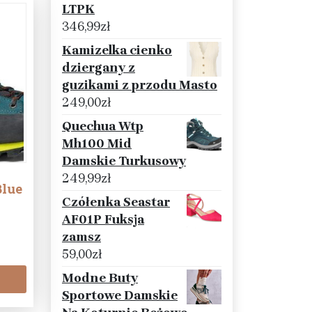
LTPK
346,99
zł
Kamizelka cienko
dziergany z
guzikami z przodu Masto
249,00
zł
Quechua Wtp
Mh100 Mid
Damskie Turkusowy
249,99
zł
Blue
Czółenka Seastar
AF01P Fuksja
zamsz
59,00
zł
Modne Buty
Sportowe Damskie