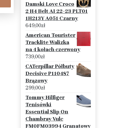
Damski Love Croco
2 H4 Belt AI 22-23 PLT01
1H213Y A051 Czarny
649,00
zł
American Tourister
Tracklite Walizka
na 4 kołach czerwony
739,00
zł
CATerpillar Półbuty
Decisive P110487
Brązowy
299,00
zł
Tommy Hilfiger
Tenisówki
Essential Slip On
Chambray Vulc
FM0FM03994 Granatowy