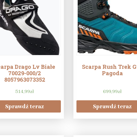
carpa Drago Lv Białe
Scarpa Rush Trek G
70029-000/2
Pagoda
8057963073352
514,99
zł
699,99
zł
Sprawdź teraz
Sprawdź teraz