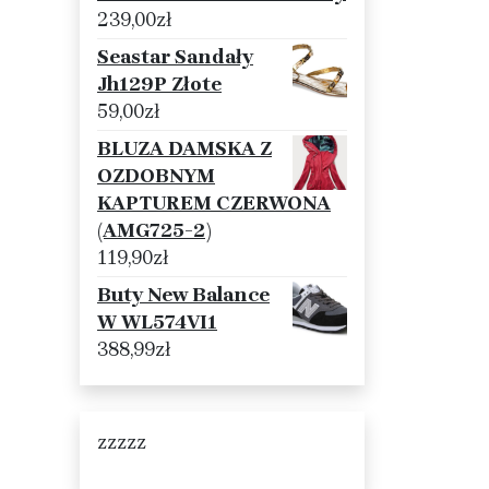
239,00
zł
Seastar Sandały
Jh129P Złote
59,00
zł
BLUZA DAMSKA Z
OZDOBNYM
KAPTUREM CZERWONA
(AMG725-2)
119,90
zł
Buty New Balance
W WL574VI1
388,99
zł
zzzzz