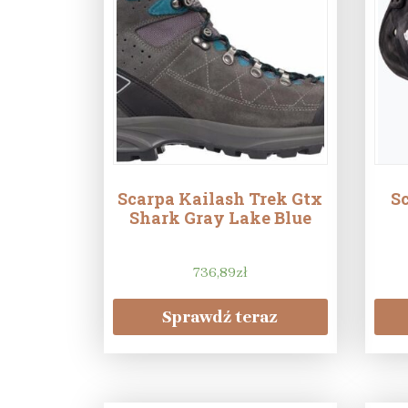
Scarpa Kailash Trek Gtx
S
Shark Gray Lake Blue
736,89
zł
Sprawdź teraz