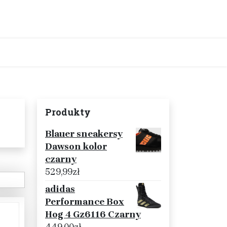
Produkty
Blauer sneakersy
Dawson kolor
czarny
529,99
zł
adidas
Performance Box
Hog 4 Gz6116 Czarny