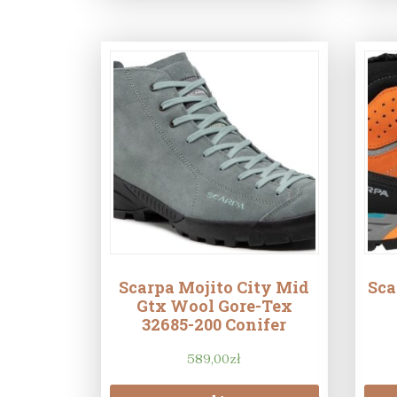
Scarpa Mojito City Mid
Sca
Gtx Wool Gore-Tex
32685-200 Conifer
589,00
zł