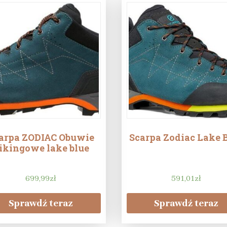
arpa ZODIAC Obuwie
Scarpa Zodiac Lake 
ikingowe lake blue
699,99
zł
591,01
zł
Sprawdź teraz
Sprawdź teraz