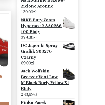
Na Koturnie Beżowo-
Zielone Aronne
139,00
zł
NIKE Buty Zoom
Hyperace 2 AA0286
100 Biały
379,00
zł
DC Japonki Spray
Graffik 303276
Czarny
69,00
zł
Jack Wolfskin
a
Breezer Vent Low
M Black Burly Yellow Xt
Biały
233,99
zł
Pinko Pasek