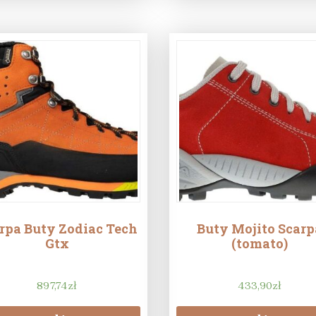
rpa Buty Zodiac Tech
Buty Mojito Scarp
Gtx
(tomato)
897,74
zł
433,90
zł