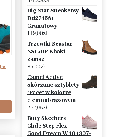
449,00
zł
Big Star Sneakersy
Dd274581
Granatowy
119,00
zł
Trzewiki Seastar
NS150P Khaki
zamsz
tx
85,00
zł
Camel Active
Skórzane sztyblety
"Pace" w kolorze
ciemnobrązowym
277,95
zł
Buty Skechers
Glide Step Flex
Good Dream W 104307-