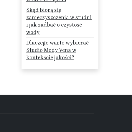
Skąd biorą się
zanieczyszczenia w studni
i jak zadbać o czystość
wody
Dlaczego warto wybierać
Studio Mody Vena w
kontekście jakości?