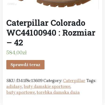
Caterpillar Colorado
WC44100940 : Rozmiar
– 42
584,00
zł
Sprawdź teraz
SKU:
f341f8c13609
Category:
Caterpillar
Tags:
adidasy
,
buty damskie sportowe
,
buty sportowe
,
torebka damska duża