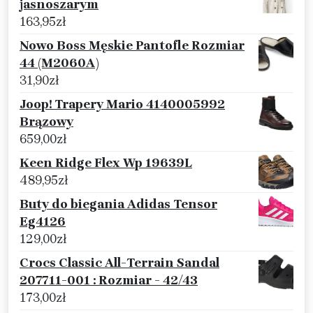
jasnoszarym
163,95
zł
Nowo Boss Męskie Pantofle Rozmiar
44 (M2060A)
31,90
zł
Joop! Trapery Mario 4140005992
Brązowy
659,00
zł
Keen Ridge Flex Wp 19639L
489,95
zł
Buty do biegania Adidas Tensor
Eg4126
129,00
zł
Crocs Classic All-Terrain Sandal
207711-001 : Rozmiar - 42/43
173,00
zł