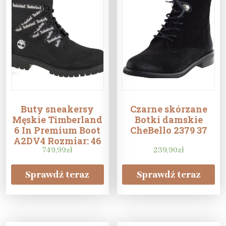
Buty sneakersy
Czarne skórzane
Męskie Timberland
Botki damskie
6 In Premium Boot
CheBello 2379 37
A2DV4 Rozmiar: 46
749,99
zł
239,90
zł
Sprawdź teraz
Sprawdź teraz