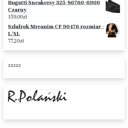
Bugatti Sneakersy 325-86760-6900
Czarny
159,00
zł
Szlafrok Mreanim CF 90476 rozmiar -
L/XL
77,20
zł
zzzzz