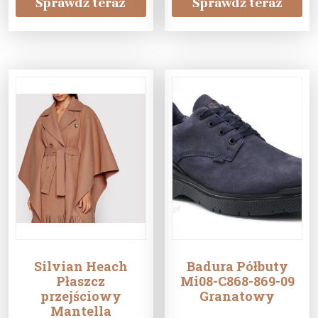
Sprawdź teraz
Sprawdź teraz
Silvian Heach
Badura Półbuty
Płaszcz
Mi08-C868-869-09
przejściowy
Granatowy
Mantella