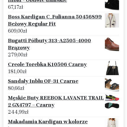
Inblu - Obuwie damskie
67,17
zł
Boss Kardigan C_Fulianna 50456899
Beżowy Regular Fit
609,00
zł
Bugatti Półbuty 313-A2505-4000
Brązowy
279,00
zł
Creole Torebka K10506 Czarny
181,00
zł
Sandały Inblu OF-31 Czarne
80,66
zł
Męskie Buty REEBOK LAVANTE TRAIL
2 GX4797 – Czarny
244,99
zł
Makadamia Kardigan w kolorze