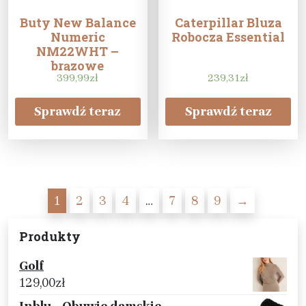
Buty New Balance
Caterpillar Bluza
Numeric
Robocza Essential
NM22WHT –
brązowe
399,99
zł
239,31
zł
Sprawdź teraz
Sprawdź teraz
1
2
3
4
…
7
8
9
→
Produkty
Golf
129,00
zł