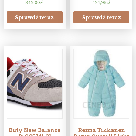
PGA22249MT
849,00
zł
191,99
zł
Brązowy Regular
Fit
Sprawdź teraz
Sprawdź teraz
Buty New Balance
Reima Tikkanen