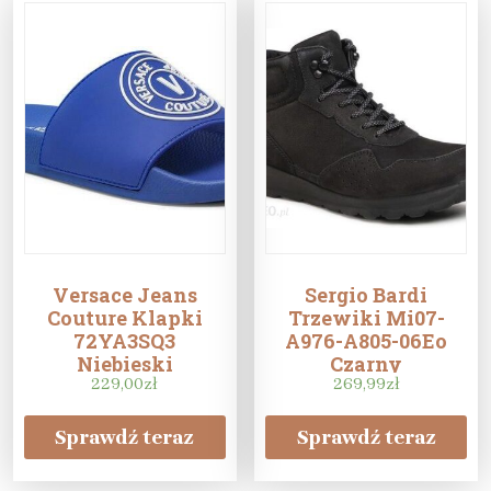
Versace Jeans
Sergio Bardi
Couture Klapki
Trzewiki Mi07-
72YA3SQ3
A976-A805-06Eo
Niebieski
Czarny
229,00
zł
269,99
zł
Sprawdź teraz
Sprawdź teraz