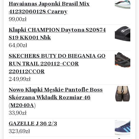
Havaianas Japonki Brasil Mix
41232060128 Czarny
99,00
zł
Klapki CHAMPION Daytona S20874
S19 KK001 Nbk
64,00
zł
SKECHERS BUTY DO BIEGANIA GO
RUN TRAIL 220112-CCOR
220112CCOR
249,99
zł
Nowo Klapki Męskie Pantofle Boss
Skórzana Wkładk Rozmiar 46
(M2040A)
33,90
zł
GAZELLE J 36 2/3
323,69
zł