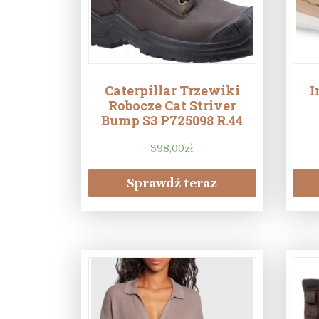
Caterpillar Trzewiki
I
Robocze Cat Striver
Bump S3 P725098 R.44
398,00
zł
Sprawdź teraz