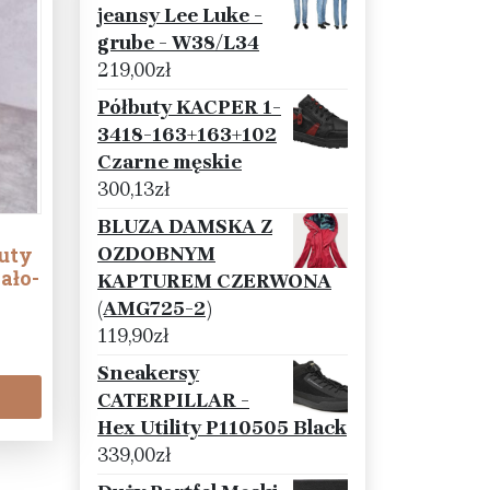
jeansy Lee Luke -
grube - W38/L34
219,00
zł
Półbuty KACPER 1-
3418-163+163+102
Czarne męskie
300,13
zł
BLUZA DAMSKA Z
OZDOBNYM
uty
ało-
KAPTUREM CZERWONA
(AMG725-2)
119,90
zł
Sneakersy
CATERPILLAR -
Hex Utility P110505 Black
339,00
zł