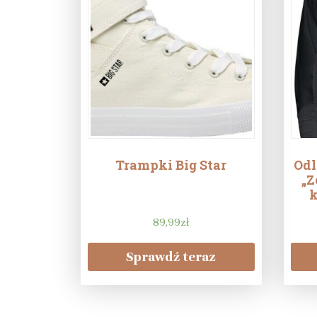
Trampki Big Star
Odl
„Z
k
89,99
zł
Sprawdź teraz