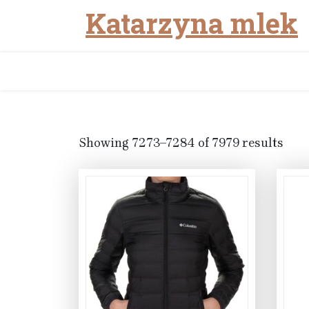
Katarzyna mlek
Skip
to
content
Showing 7273–7284 of 7979 results