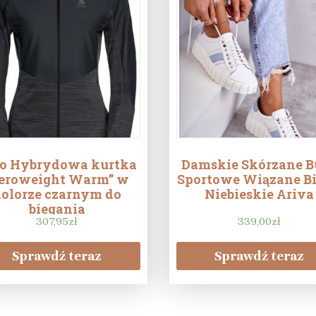
o Hybrydowa kurtka
Damskie Skórzane B
eroweight Warm” w
Sportowe Wiązane Bi
olorze czarnym do
Niebieskie Ariva
biegania
307,95
zł
339,00
zł
Sprawdź teraz
Sprawdź teraz