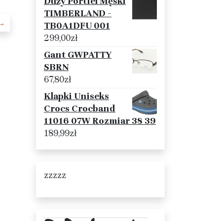
Duży Portfel Męski
TIMBERLAND -
→
TB0A1DFU 001
299,00
zł
Gant GWPATTY
SBRN
67,80
zł
Klapki Uniseks
Crocs Crocband
11016 07W Rozmiar 38 39
189,99
zł
zzzzz