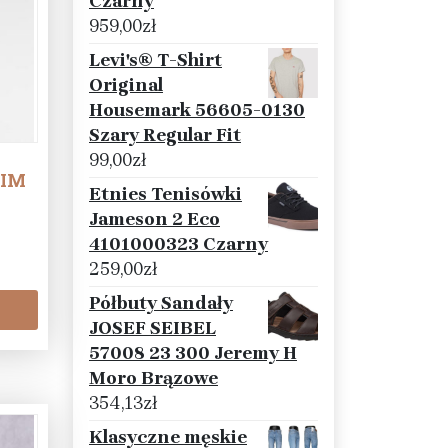
Czarny
959,00
zł
Levi's® T-Shirt
Original
Housemark 56605-0130
Szary Regular Fit
99,00
zł
LIM
Etnies Tenisówki
Jameson 2 Eco
4101000323 Czarny
259,00
zł
Półbuty Sandały
JOSEF SEIBEL
57008 23 300 Jeremy H
Moro Brązowe
354,13
zł
Klasyczne męskie