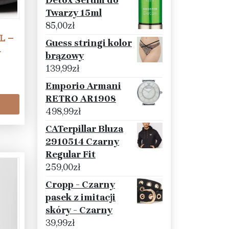
Detox Serum do
Twarzy 15ml
85,00
zł
L –
Guess stringi kolor
1
brązowy
139,99
zł
Emporio Armani
RETRO AR1908
498,99
zł
CATerpillar Bluza
2910514 Czarny
Regular Fit
259,00
zł
Cropp - Czarny
pasek z imitacji
skóry - Czarny
39,99
zł