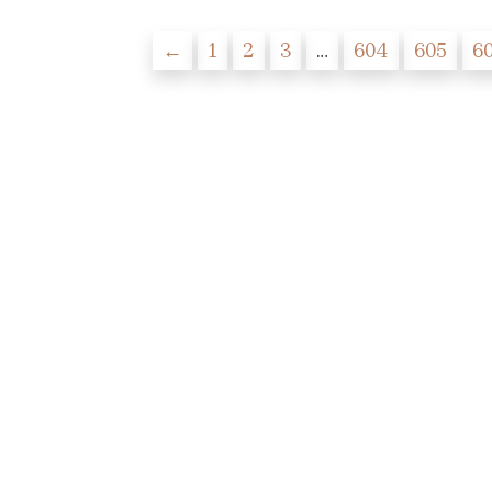
←
1
2
3
…
604
605
6