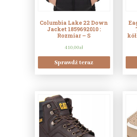
Columbia Lake 22 Down
Ea
Jacket 1859692010 :
Rozmiar – S
kó
410,00
zł
Sprawdź teraz