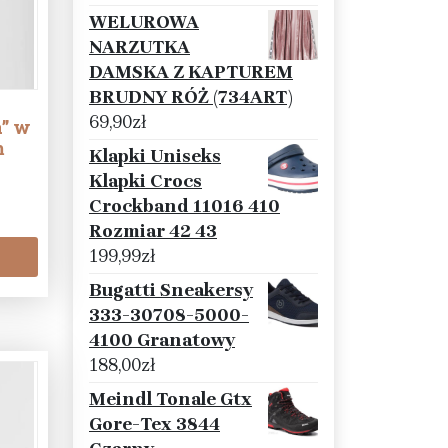
WELUROWA
NARZUTKA
DAMSKA Z KAPTUREM
BRUDNY RÓŻ (734ART)
69,90
zł
a” w
m
Klapki Uniseks
Klapki Crocs
Crockband 11016 410
Rozmiar 42 43
199,99
zł
Bugatti Sneakersy
333-30708-5000-
4100 Granatowy
188,00
zł
Meindl Tonale Gtx
Gore-Tex 3844