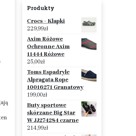
Produkty
Crocs - Klapki
229,99
zł
Axim Różowe
Ochronne Axim
11444 Różowe
m
25,00
zł
Toms Espadryle
Alpragata Rope
10016271 Granatowy
199,00
zł
ają
Buty sportowe
skórzane Big Star
ten
W JJ274284 czarne
214,99
zł