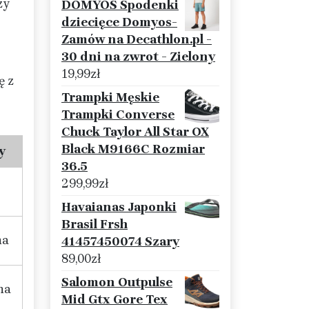
zy
DOMYOS Spodenki
dziecięce Domyos-
Zamów na Decathlon.pl -
30 dni na zwrot - Zielony
19,99
zł
ę z
Trampki Męskie
Trampki Converse
Chuck Taylor All Star OX
Black M9166C Rozmiar
y
36.5
299,99
zł
Havaianas Japonki
Brasil Frsh
ha
41457450074 Szary
89,00
zł
Salomon Outpulse
na
Mid Gtx Gore Tex