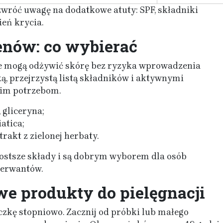
wróć uwagę na dodatkowe atuty: SPF, składniki
ień krycia.
enów: co wybierać
e mogą odżywić skórę bez ryzyka wprowadzenia
, przejrzystą listą składników i aktywnymi
oim potrzebom.
 gliceryna;
iatica;
trakt z zielonej herbaty.
ostsze składy i są dobrym wyborem dla osób
serwantów.
e produkty do pielęgnacji
kę stopniowo. Zacznij od próbki lub małego