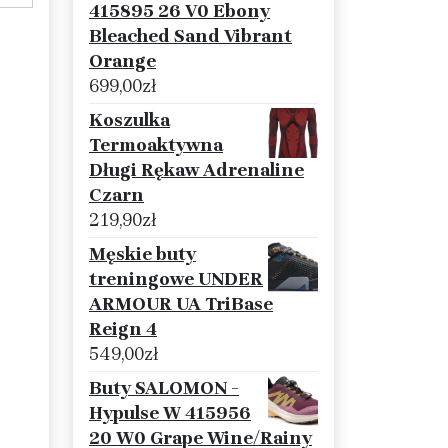
415895 26 V0 Ebony
Bleached Sand Vibrant
Orange
699,00
zł
Koszulka
Termoaktywna
Długi Rękaw Adrenaline
Czarn
219,90
zł
Męskie buty
treningowe UNDER
ARMOUR UA TriBase
Reign 4
549,00
zł
Buty SALOMON -
Hypulse W 415956
20 W0 Grape Wine/Rainy