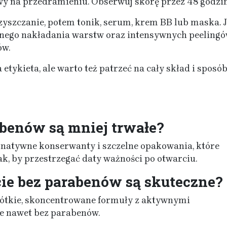
wy na przedramieniu. Obserwuj skórę przez 48 godzin
zyszczanie, potem tonik, serum, krem BB lub maska. J
rnego nakładania warstw oraz intensywnych peeling
ów.
etykieta, ale warto też patrzeć na cały skład i sposó
benów są mniej trwałe?
ernatywne konserwanty i szczelne opakowania, które
ak, by przestrzegać daty ważności po otwarciu.
ie bez parabenów są skuteczne?
rótkie, skoncentrowane formuły z aktywnymi
ie nawet bez parabenów.