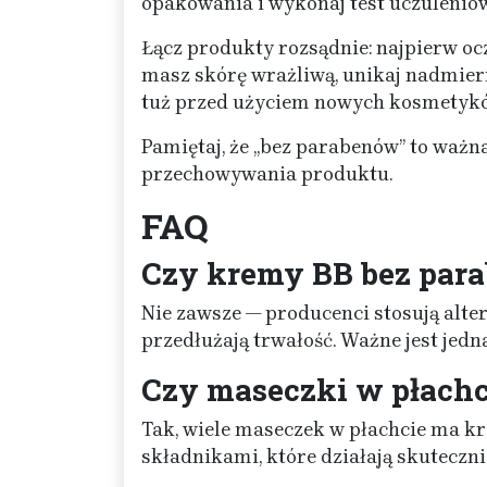
opakowania i wykonaj test uczulenio
Łącz produkty rozsądnie: najpierw oc
masz skórę wrażliwą, unikaj nadmie
tuż przed użyciem nowych kosmetyk
Pamiętaj, że „bez parabenów” to ważna 
przechowywania produktu.
FAQ
Czy kremy BB bez para
Nie zawsze — producenci stosują alt
przedłużają trwałość. Ważne jest jedn
Czy maseczki w płachc
Tak, wiele maseczek w płachcie ma k
składnikami, które działają skuteczn