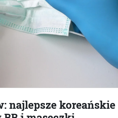
: najlepsze koreańskie
 BB i maseczki