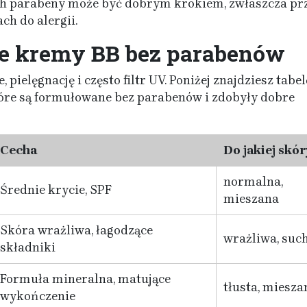
h parabeny może być dobrym krokiem, zwłaszcza pr
ch do alergii.
ie kremy BB bez parabenów
 pielęgnację i często filtr UV. Poniżej znajdziesz tabel
óre są formułowane bez parabenów i zdobyły dobre
Cecha
Do jakiej skór
normalna,
Średnie krycie, SPF
mieszana
Skóra wrażliwa, łagodzące
wrażliwa, suc
składniki
Formuła mineralna, matujące
tłusta, miesza
wykończenie