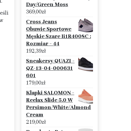
.
Day/Green Moss
369,00
zł
eśli
ów
Cross Jeans
Obuwie Sportowe
Męskie Szare Ii1R4008C :
b
Rozmiar - 44
192,39
zł
Sneakersy QUAZI -
QZ-13-04-000631
601
179,00
zł
Klapki SALOMON -
Reelax Slide 5.0 W
Persimon/White/Almond
Cream
219,00
zł