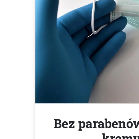
Bez parabenów
kremy