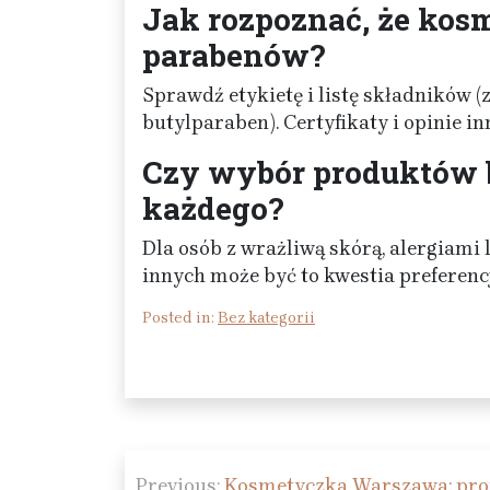
Jak rozpoznać, że kos
parabenów?
Sprawdź etykietę i listę składników 
butylparaben). Certyfikaty i opinie 
Czy wybór produktów 
każdego?
Dla osób z wrażliwą skórą, alergiami 
innych może być to kwestia preferenc
Posted in:
Bez kategorii
Nawigacja
Previous:
Kosmetyczka Warszawa: profe