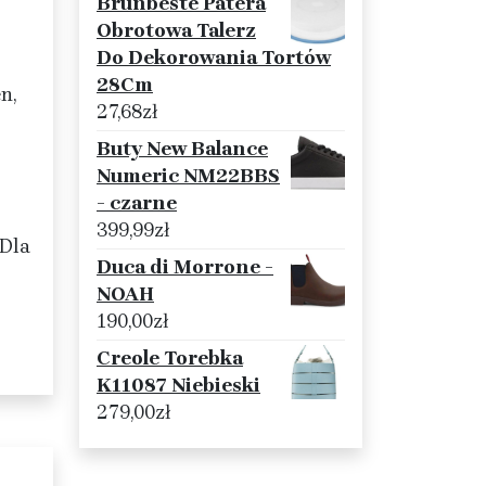
Brunbeste Patera
Obrotowa Talerz
Do Dekorowania Tortów
28Cm
n,
27,68
zł
Buty New Balance
Numeric NM22BBS
- czarne
399,99
zł
 Dla
Duca di Morrone -
NOAH
190,00
zł
Creole Torebka
K11087 Niebieski
279,00
zł