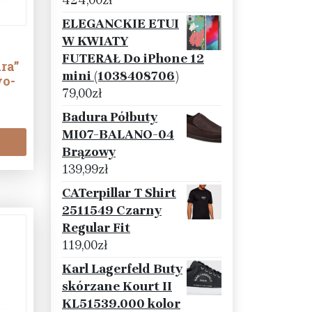
424,00
zł
ELEGANCKIE ETUI
W KWIATY
FUTERAŁ Do iPhone 12
ra”
mini (1038408706)
wo-
79,00
zł
Badura Półbuty
MI07-BALANO-04
Brązowy
139,99
zł
CATerpillar T Shirt
2511549 Czarny
Regular Fit
119,00
zł
Karl Lagerfeld Buty
skórzane Kourt II
KL51539.000 kolor