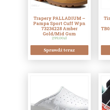
Trapery PALLADIUM –
Ti
Pampa Sport Cuff Wpn
73234228 Amber
TB0
Gold/Mid Gum
299,00
zł
Sprawdź teraz