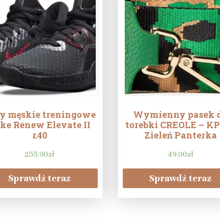
y męskie treningowe
Wymienny pasek 
ke Renew Elevate II
torebki CREOLE – K
r.40
Zieleń Panterka
255,90
zł
49,00
zł
Sprawdź teraz
Sprawdź teraz