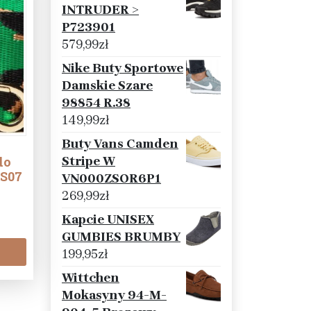
INTRUDER >
P723901
579,99
zł
Nike Buty Sportowe
Damskie Szare
98854 R.38
149,99
zł
Buty Vans Camden
Stripe W
do
PS07
VN000ZSOR6P1
269,99
zł
Kapcie UNISEX
GUMBIES BRUMBY
199,95
zł
Wittchen
Mokasyny 94-M-