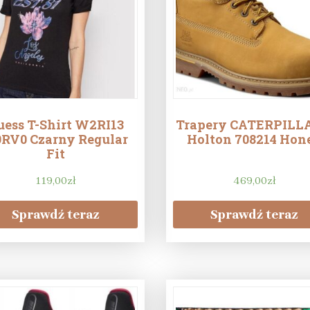
uess T-Shirt W2RI13
Trapery CATERPILL
RV0 Czarny Regular
Holton 708214 Hon
Fit
119,00
zł
469,00
zł
Sprawdź teraz
Sprawdź teraz