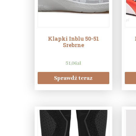
Klapki Inblu 50-51
Srebrne
51,06
zł
Sprawdź teraz