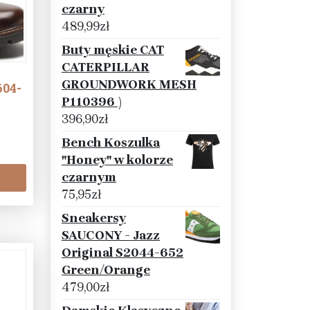
czarny
489,99
zł
Buty męskie CAT
CATERPILLAR
GROUNDWORK MESH
604-
P110396 )
396,90
zł
Bench Koszulka
"Honey" w kolorze
czarnym
75,95
zł
Sneakersy
SAUCONY - Jazz
Original S2044-652
Green/Orange
479,00
zł