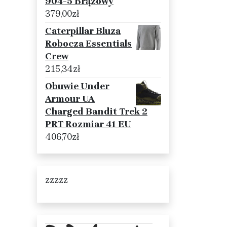
904-5 Brązowy
379,00
zł
Caterpillar Bluza
Robocza Essentials
Crew
215,34
zł
Obuwie Under
Armour UA
Charged Bandit Trek 2
PRT Rozmiar 41 EU
406,70
zł
zzzzz