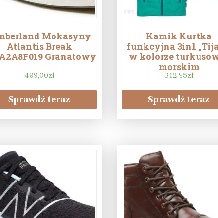
mberland Mokasyny
Kamik Kurtka
Atlantis Break
funkcyjna 3in1 „Tija
A2A8F019 Granatowy
w kolorze turkuso
morskim
499,00
zł
312,95
zł
Sprawdź teraz
Sprawdź teraz