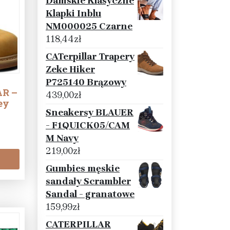
Damskie Klasyczne
Klapki Inblu
NM000025 Czarne
118,44
zł
CATerpillar Trapery
Zeke Hiker
P725140 Brązowy
AR –
439,00
zł
ey
Sneakersy BLAUER
- F1QUICK05/CAM
M Navy
219,00
zł
Gumbies męskie
sandały Scrambler
Sandal - granatowe
159,99
zł
CATERPILLAR