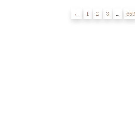
←
1
2
3
…
65