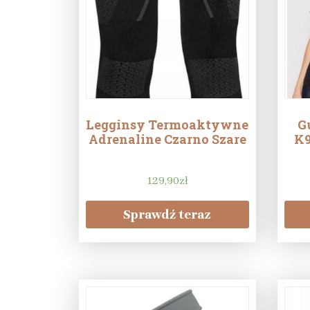
Legginsy Termoaktywne
G
Adrenaline Czarno Szare
K9
129,90
zł
Sprawdź teraz