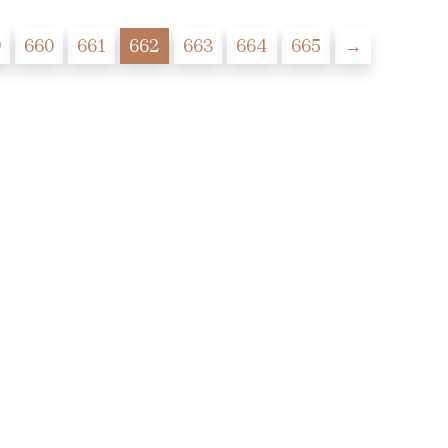
9
660
661
662
663
664
665
→