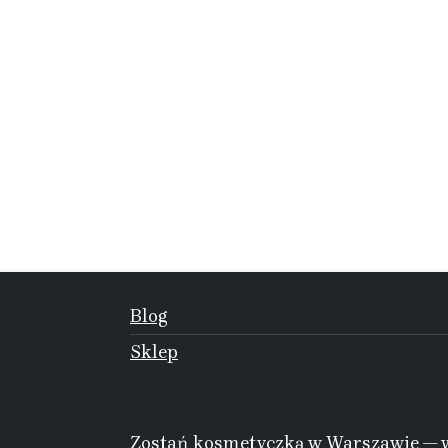
Blog
Sklep
Zostań kosmetyczką w Warszawie — w