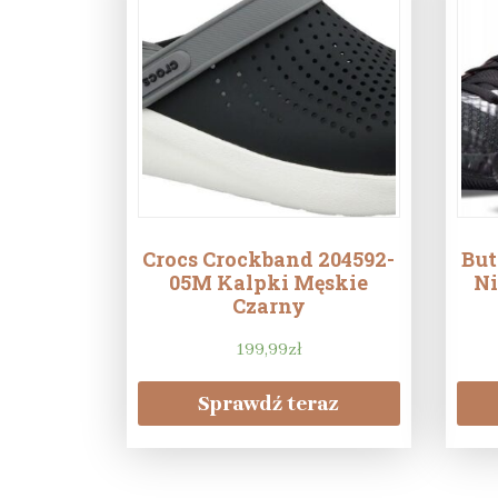
Crocs Crockband 204592-
But
05M Kalpki Męskie
Ni
Czarny
199,99
zł
Sprawdź teraz