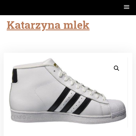
Katarzyna mlek
Skip
to
content