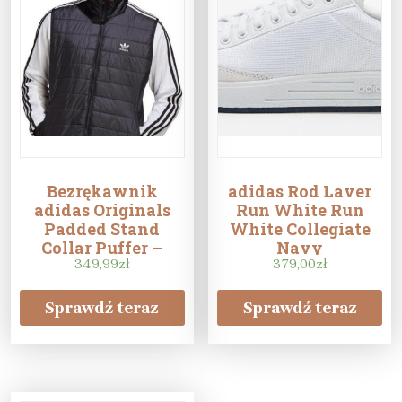
Bezrękawnik
adidas Rod Laver
adidas Originals
Run White Run
Padded Stand
White Collegiate
Collar Puffer –
Navy
HL9217
349,99
zł
379,00
zł
Sprawdź teraz
Sprawdź teraz