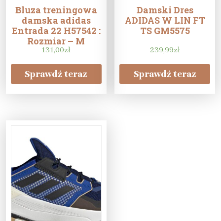
Bluza treningowa
Damski Dres
damska adidas
ADIDAS W LIN FT
Entrada 22 H57542 :
TS GM5575
Rozmiar – M
(168cm)
131,00
zł
239,99
zł
Sprawdź teraz
Sprawdź teraz