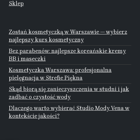
Sklep
Zostań kosmetyczką w Warszawie — wybierz
najlepszy kurs kosmetyczny
Bez parabenów: najlepsze koreańskie kremy
BB i maseczki
Kosmetyczka Warszawa: profesjonalna
pielęgnacja w Strefie Piękna
Skąd biorą się zanieczyszczenia w studni i jak
zadbać o czystość wody
Dlaczego warto wybierać Studio Mody Vena w
kontekście jakości?