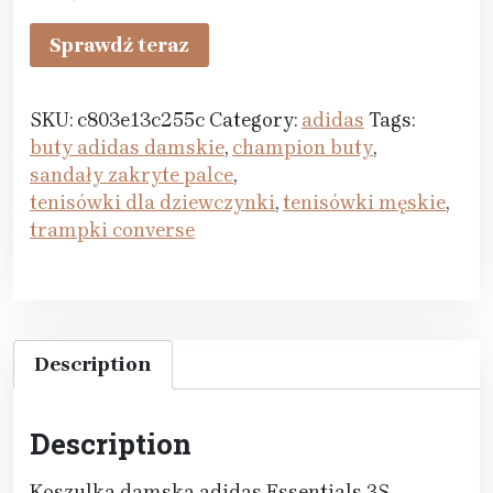
Sprawdź teraz
SKU:
c803e13c255c
Category:
adidas
Tags:
buty adidas damskie
,
champion buty
,
sandały zakryte palce
,
tenisówki dla dziewczynki
,
tenisówki męskie
,
trampki converse
Description
Description
Koszulka damska adidas Essentials 3S