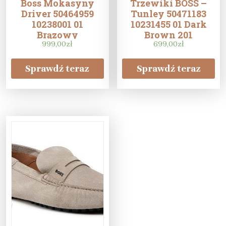
Boss Mokasyny
Trzewiki BOSS –
Driver 50464959
Tunley 50471183
10238001 01
10231455 01 Dark
Brązowy
Brown 201
999,00
zł
699,00
zł
Sprawdź teraz
Sprawdź teraz