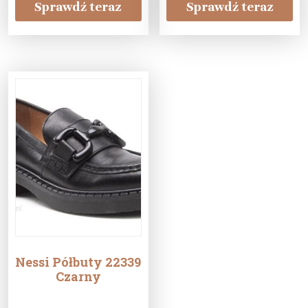
dni na zwrot –
Sprawdź teraz
Sprawdź teraz
Czarny
Nessi Półbuty 22339
Czarny