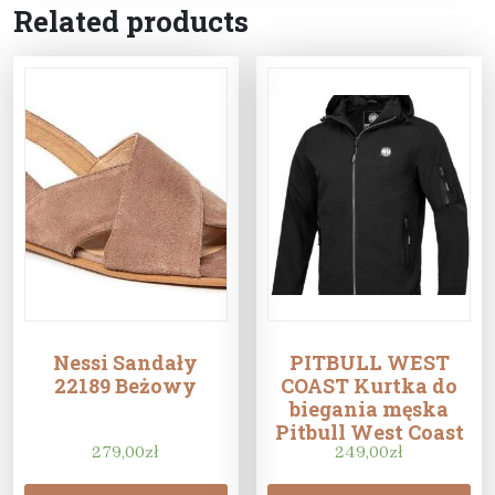
Related products
Nessi Sandały
PITBULL WEST
22189 Beżowy
COAST Kurtka do
biegania męska
Pitbull West Coast
279,00
zł
Spine- Zamów na
249,00
zł
Decathlon.pl – 30