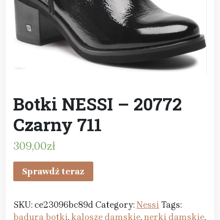
Botki NESSI – 20772
Czarny 711
309,00
zł
Sprawdź teraz
SKU:
ce23096bc89d
Category:
Nessi
Tags:
badura botki
,
kalosze damskie
,
nerki damskie
,