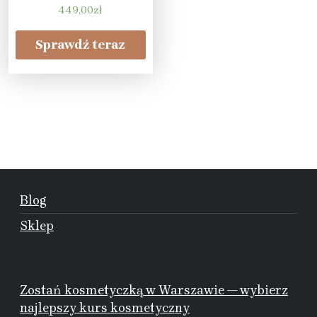
449,00
zł
Sprawdź teraz
Blog
Sklep
Zostań kosmetyczką w Warszawie — wybierz
najlepszy kurs kosmetyczny