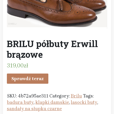
BRILU półbuty Erwill
brązowe
319,00
zł
Sprawdź teraz
SKU:
4b72a95ae311
Category:
Brilu
Tags:
badura buty
,
klapki damskie
,
lasocki buty
,
sandały na słupku czarne