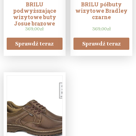
BRILU
BRILU półbuty
podwyższające
wizytowe Bradley
wizytowe buty
czarne
Josue brązowe
369,00
zł
369,00
zł
Sprawdź teraz
Sprawdź teraz