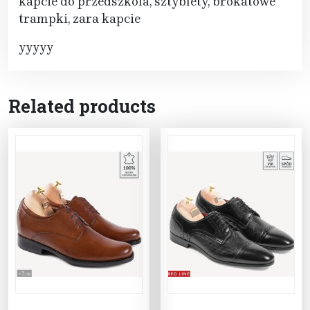
kapcie do przedszkola, sztyblety, brokatowe
trampki, zara kapcie
yyyyy
Related products