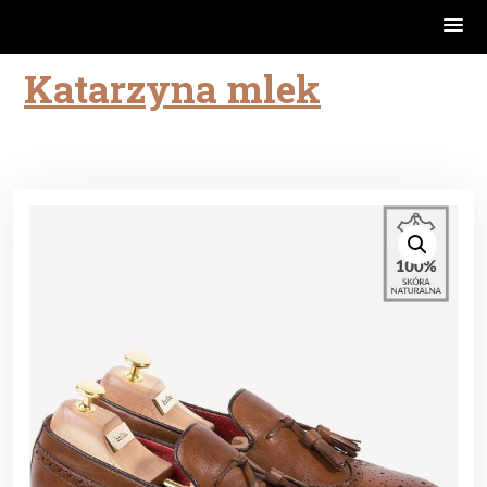
Katarzyna mlek
Skip
to
content