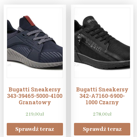
Bugatti Sneakersy
Bugatti Sneakersy
343-39465-5000-4100
342-A7160-6900-
Granatowy
1000 Czarny
219,00
zł
278,00
zł
Sprawdź teraz
Sprawdź teraz