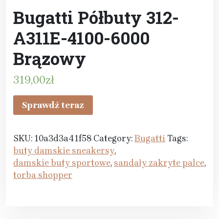
Bugatti Półbuty 312-
A311E-4100-6000
Brązowy
319,00
zł
Sprawdź teraz
SKU:
10a3d3a41f58
Category:
Bugatti
Tags:
buty damskie sneakersy
,
damskie buty sportowe
,
sandały zakryte palce
,
torba shopper