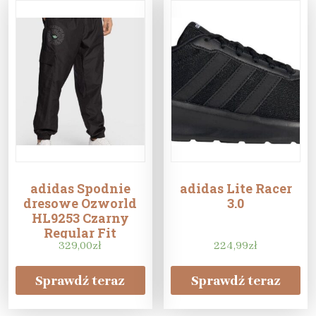
adidas Spodnie
adidas Lite Racer
dresowe Ozworld
3.0
HL9253 Czarny
Regular Fit
329,00
zł
224,99
zł
Sprawdź teraz
Sprawdź teraz