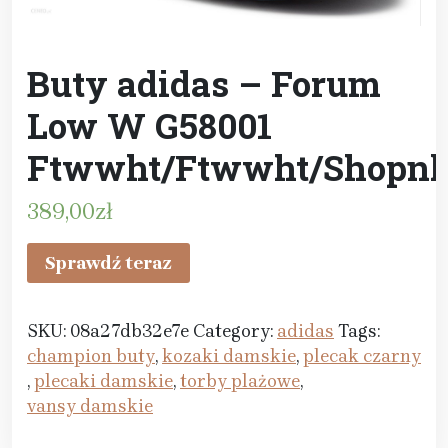
Buty adidas – Forum
Low W G58001
Ftwwht/Ftwwht/Shopn
389,00
zł
Sprawdź teraz
SKU:
08a27db32e7e
Category:
adidas
Tags:
champion buty
,
kozaki damskie
,
plecak czarny
,
plecaki damskie
,
torby plażowe
,
vansy damskie