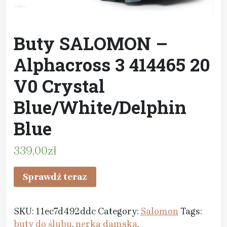
Buty SALOMON –
Alphacross 3 414465 20
V0 Crystal
Blue/White/Delphin
Blue
339,00
zł
Sprawdź teraz
SKU:
11ec7d492ddc
Category:
Salomon
Tags:
buty do ślubu
,
nerka damska
,