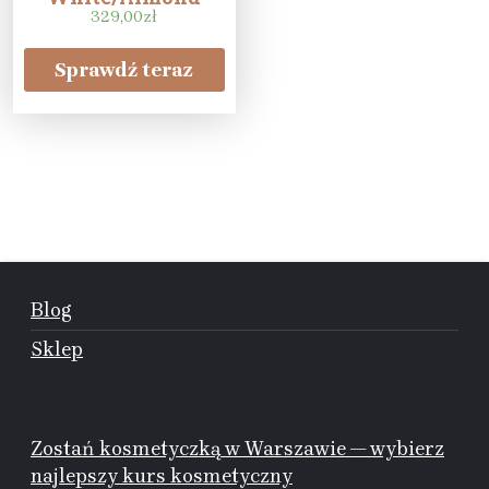
Cream/Purple
329,00
zł
Heather
Sprawdź teraz
Blog
Sklep
Zostań kosmetyczką w Warszawie — wybierz
najlepszy kurs kosmetyczny