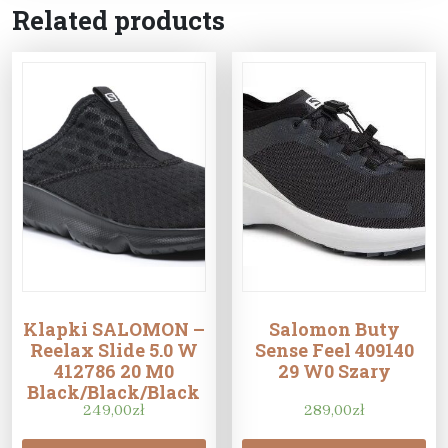
Related products
Klapki SALOMON –
Salomon Buty
Reelax Slide 5.0 W
Sense Feel 409140
412786 20 M0
29 W0 Szary
Black/Black/Black
249,00
zł
289,00
zł