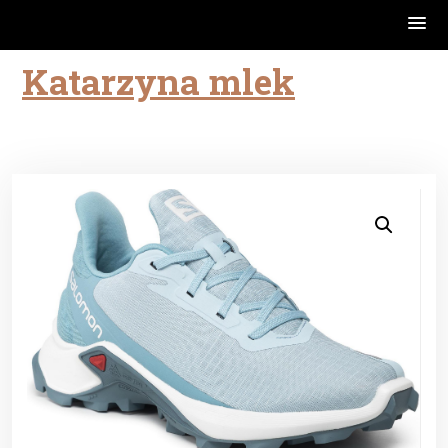
Katarzyna mlek
Skip
to
content