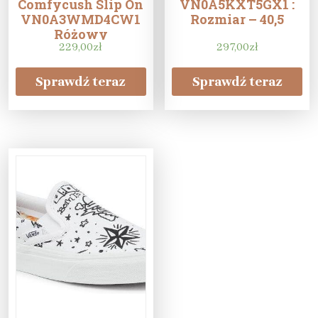
Comfycush Slip On
VN0A5KXT5GX1 :
VN0A3WMD4CW1
Rozmiar – 40,5
Różowy
229,00
zł
297,00
zł
Sprawdź teraz
Sprawdź teraz