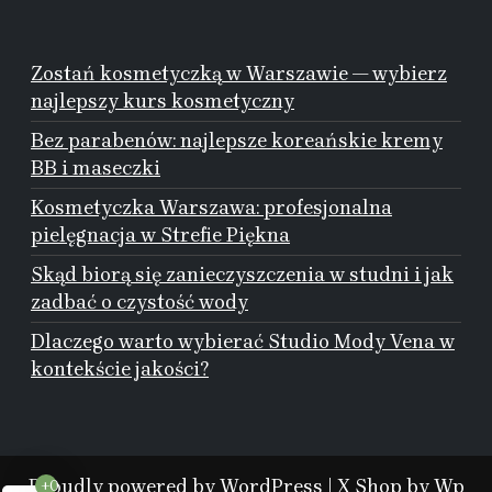
Zostań kosmetyczką w Warszawie — wybierz
najlepszy kurs kosmetyczny
Bez parabenów: najlepsze koreańskie kremy
BB i maseczki
Kosmetyczka Warszawa: profesjonalna
pielęgnacja w Strefie Piękna
Skąd biorą się zanieczyszczenia w studni i jak
zadbać o czystość wody
Dlaczego warto wybierać Studio Mody Vena w
kontekście jakości?
Proudly powered by WordPress
|
X Shop
by Wp
+0