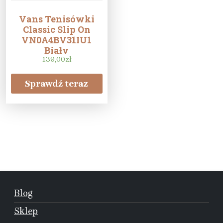
Vans Tenisówki
Classic Slip On
VN0A4BV31IU1
Biały
139,00
zł
Sprawdź teraz
Blog
Sklep