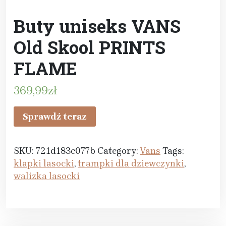
Buty uniseks VANS
Old Skool PRINTS
FLAME
369,99
zł
Sprawdź teraz
SKU:
721d183c077b
Category:
Vans
Tags:
klapki lasocki
,
trampki dla dziewczynki
,
walizka lasocki