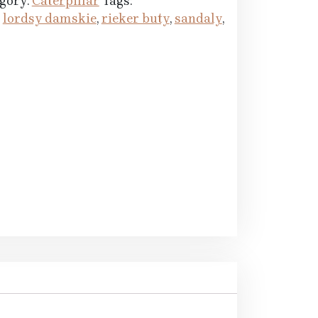
gory:
Caterpillar
Tags:
,
lordsy damskie
,
rieker buty
,
sandaly
,