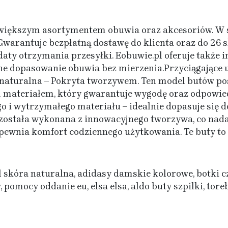
jwiększym asortymentem obuwia oraz akcesoriów. W s
Gwarantuje bezpłatną dostawę do klienta oraz do 26 s
aty otrzymania przesyłki. Eobuwie.pl oferuje także i
ne dopasowanie obuwia bez mierzenia.Przyciągające 
 naturalna – Pokryta tworzywem. Ten model butów po
materiałem, który gwarantuje wygodę oraz odpowied
go i wytrzymałego materiału – idealnie dopasuje się d
stała wykonana z innowacyjnego tworzywa, co nadaje
pewnia komfort codziennego użytkowania. Te buty to
skóra naturalna, adidasy damskie kolorowe, botki cz
omocy oddanie eu, elsa elsa, aldo buty szpilki, tore