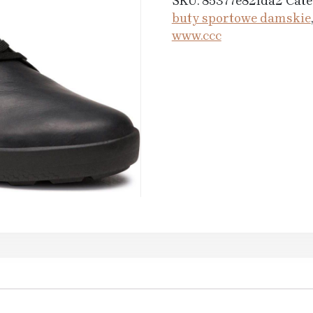
SKU:
85377e82fda2
Cate
buty sportowe damskie
www.ccc