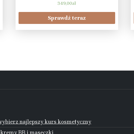
349,00
zł
Sprawdź teraz
ybierz najlepszy kurs kosmetyczny
 kremy BB i maseczki