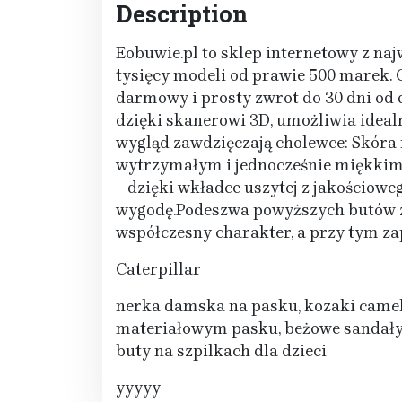
Description
Eobuwie.pl to sklep internetowy z na
tysięcy modeli od prawie 500 marek. 
darmowy i prosty zwrot do 30 dni od d
dzięki skanerowi 3D, umożliwia ideal
wygląd zawdzięczają cholewce: Skóra
wytrzymałym i jednocześnie miękkim 
– dzięki wkładce uszytej z jakościowe
wygodę.Podeszwa powyższych butów zo
współczesny charakter, a przy tym za
Caterpillar
nerka damska na pasku, kozaki camel 
materiałowym pasku, beżowe sandały, p
buty na szpilkach dla dzieci
yyyyy