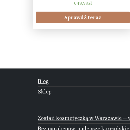
649,99
zł
Sprawdź teraz
Blog
Sklep
Zostań kosmetyczką w Warszawie — w
Bez parabenów: najlepsze koreańskie