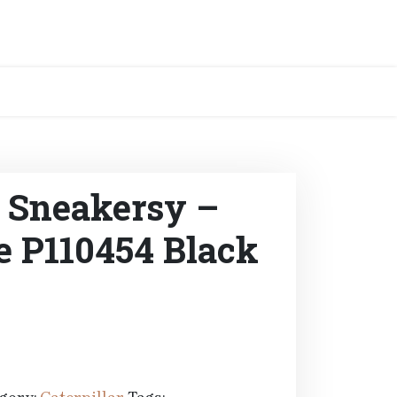
r Sneakersy –
e P110454 Black