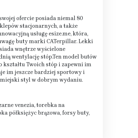
wojej ofercie posiada niemal 80
klepów stacjonarnych, a także
nnowacyjną usługę esize.me, która,
uwagę buty marki CATerpillar. Lekki
siada wnętrze wyścielone
nią wentylację stóp.Ten model butów
o kształtu Twoich stóp i zapewni im
 im jeszcze bardziej sportowy i
 miejski styl w dobrym wydaniu.
arne venezia, torebka na
bka półksiężyc brązowa, forsy buty,