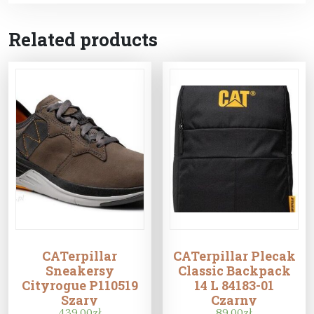
Related products
CATerpillar
CATerpillar Plecak
Sneakersy
Classic Backpack
Cityrogue P110519
14 L 84183-01
Szary
Czarny
439,00
zł
89,00
zł