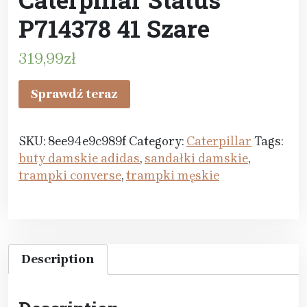
P714378 41 Szare
319,99
zł
Sprawdź teraz
SKU:
8ee94e9c989f
Category:
Caterpillar
Tags:
buty damskie adidas
,
sandałki damskie
,
trampki converse
,
trampki męskie
Description