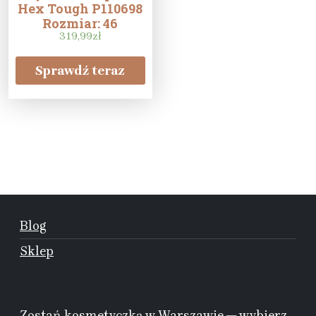
Hex Tough P110698
Rozmiar: 46
319,99
zł
Sprawdź teraz
Blog
Sklep
Zostań kosmetyczką w Warszawie — wybierz