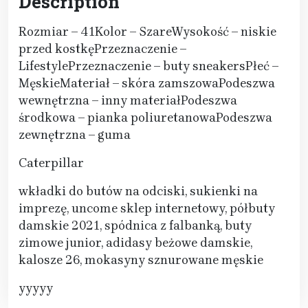
Description
Rozmiar – 41Kolor – SzareWysokość – niskie
przed kostkęPrzeznaczenie –
LifestylePrzeznaczenie – buty sneakersPłeć –
MęskieMateriał – skóra zamszowaPodeszwa
wewnętrzna – inny materiałPodeszwa
środkowa – pianka poliuretanowaPodeszwa
zewnętrzna – guma
Caterpillar
wkładki do butów na odciski, sukienki na
imprezę, uncome sklep internetowy, półbuty
damskie 2021, spódnica z falbanką, buty
zimowe junior, adidasy beżowe damskie,
kalosze 26, mokasyny sznurowane męskie
yyyyy