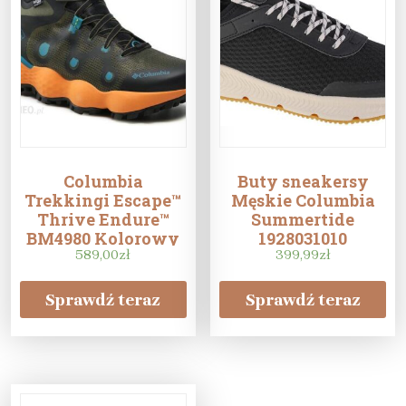
Columbia
Buty sneakersy
Trekkingi Escape™
Męskie Columbia
Thrive Endure™
Summertide
BM4980 Kolorowy
1928031010
589,00
zł
Rozmiar: 44.5
399,99
zł
Sprawdź teraz
Sprawdź teraz