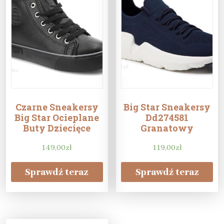
Czarne Sneakersy
Big Star Sneakersy
Big Star Ocieplane
Dd274581
Buty Dziecięce
Granatowy
149,00
zł
119,00
zł
Sprawdź teraz
Sprawdź teraz