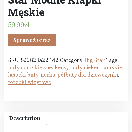
Męskie
59,99
zł
Sprawdź teraz
SKU:
822828a224d2
Category:
Big Star
Tags:
buty damskie sneakersy
,
buty rieker damskie
,
lasocki buty
,
nerka
,
półbuty dla dziewczynki
,
torebki wizytowe
Description