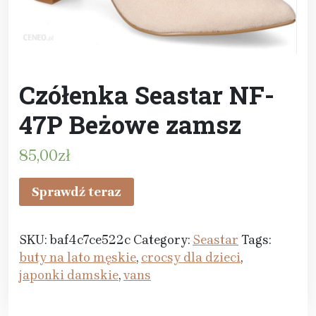
Czółenka Seastar NF-
47P Beżowe zamsz
85,00
zł
Sprawdź teraz
SKU:
baf4c7ce522c
Category:
Seastar
Tags:
buty na lato męskie
,
crocsy dla dzieci
,
japonki damskie
,
vans