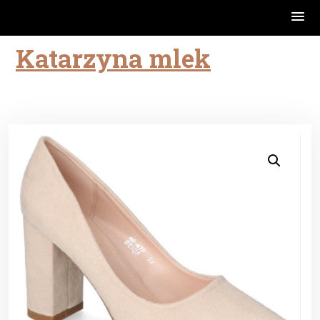
Katarzyna mlek
Skip
to
content