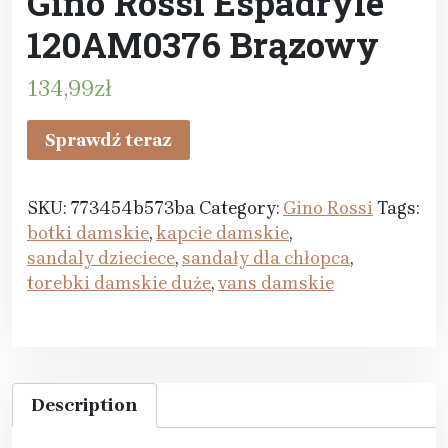
Gino Rossi Espadryle
120AM0376 Brązowy
134,99
zł
Sprawdź teraz
SKU:
773454b573ba
Category:
Gino Rossi
Tags:
botki damskie
,
kapcie damskie
,
sandaly dzieciece
,
sandały dla chłopca
,
torebki damskie duże
,
vans damskie
Description