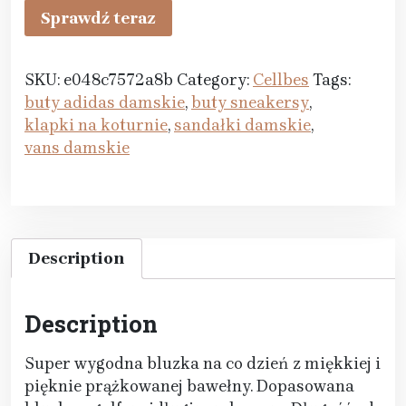
Sprawdź teraz
SKU:
e048c7572a8b
Category:
Cellbes
Tags:
buty adidas damskie
,
buty sneakersy
,
klapki na koturnie
,
sandałki damskie
,
vans damskie
Description
Description
Super wygodna bluzka na co dzień z miękkiej i
pięknie prążkowanej bawełny. Dopasowana