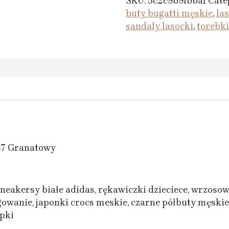
SKU:
5c2c9b9fbbaf
Cate
buty bugatti męskie
,
la
sandaly lasocki
,
torebk
37 Granatowy
neakersy białe adidas, rękawiczki dzieciece, wrzosowe 
wanie, japonki crocs meskie, czarne półbuty męskie
mpki