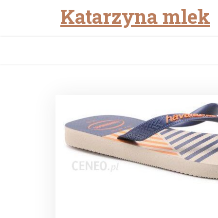
Katarzyna mlek
Skip
to
content