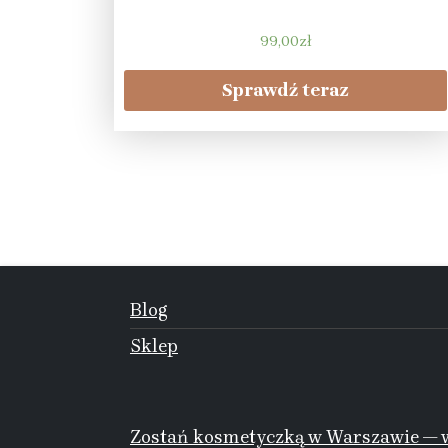
99,00
zł
Sprawdź teraz
Blog
Sklep
Zostań kosmetyczką w Warszawie — w