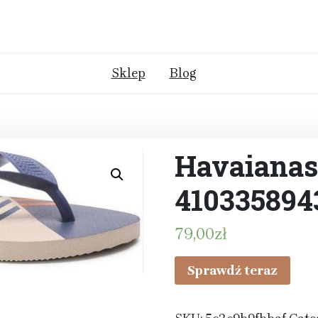
Sklep
Blog
Havaianas
410335894
79,00
zł
Sprawdź teraz