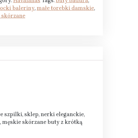
gory:
Havaianas
Tags:
buty badura
,
socki baleriny
,
małe torebki damskie
,
i skórzane
szpilki, sklep, nerki eleganckie,
, męskie skórzane buty z krótką