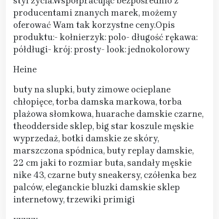
styl życia.Współpracując bezpośrednio z
producentami znanych marek, możemy
oferować Wam tak korzystne ceny.Opis
produktu:- kołnierzyk: polo- długość rękawa:
półdługi- krój: prosty- look: jednokolorowy
Heine
buty na slupki, buty zimowe ocieplane
chłopięce, torba damska markowa, torba
plażowa słomkowa, huarache damskie czarne,
theodderside sklep, big star koszule męskie
wyprzedaż, botki damskie ze skóry,
marszczona spódnica, buty replay damskie,
22 cm jaki to rozmiar buta, sandały męskie
nike 43, czarne buty sneakersy, czółenka bez
palców, eleganckie bluzki damskie sklep
internetowy, trzewiki primigi