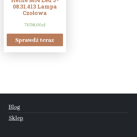
Heine Ml4 Led J-
08.31.413 Lampa
Czołowa
7658,00
zł
Sprawdź teraz
Blog
Sklep