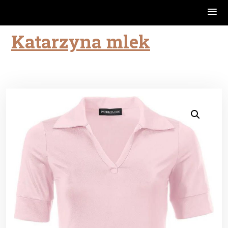
Katarzyna mlek
Skip
to
content