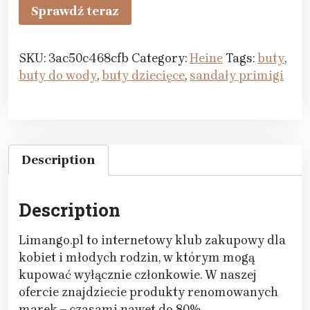
Sprawdź teraz
SKU:
3ac50c468cfb
Category:
Heine
Tags:
buty
,
buty do wody
,
buty dziecięce
,
sandały primigi
Description
Description
Limango.pl to internetowy klub zakupowy dla
kobiet i młodych rodzin, w którym mogą
kupować wyłącznie członkowie. W naszej
ofercie znajdziecie produkty renomowanych
marek – czasami nawet do 80%