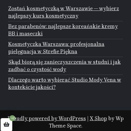
Zostań kosmetyczką w Warszawie — wybierz
najlepszy kurs kosmetyczny
Bez parabenów: najlepsze koreańskie kremy
BB i maseczki
Kosmetyczka Warszawa: profesjonalna
pielęgnacja w Strefie Piękna
Skąd biorą się zanieczyszczenia w studni i jak
zadbać o czystość wody
Dlaczego warto wybierać Studio Mody Vena w
kontekście jakości?
Proudly powered by WordPress
|
X Shop
by Wp
+0
Theme Space.