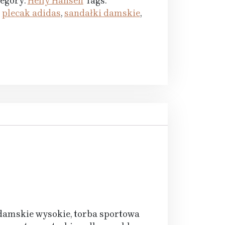
egory:
Helly Hansen
Tags:
,
plecak adidas
,
sandałki damskie
,
 damskie wysokie, torba sportowa