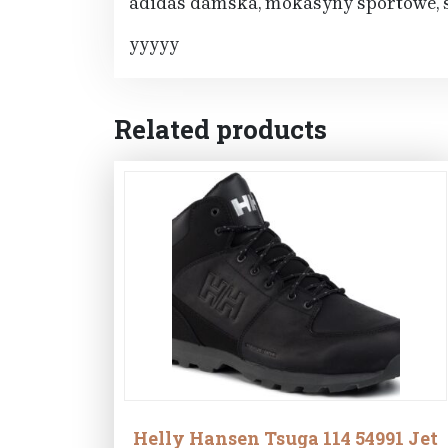
adidas damska, mokasyny sportowe, s
yyyyy
Related products
Helly Hansen Tsuga 114 54991 Jet