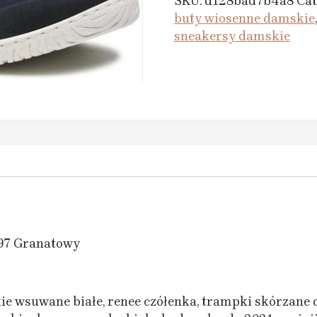
SKU:
d128bad7b4a8
Cat
buty wiosenne damskie
sneakersy damskie
597 Granatowy
ie wsuwane białe, renee czółenka, trampki skórzane