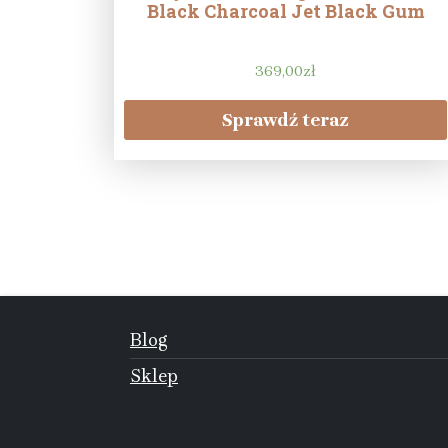
Black Charcoal Jet Black Gum
369,00
zł
Sprawdź teraz
Blog
Sklep