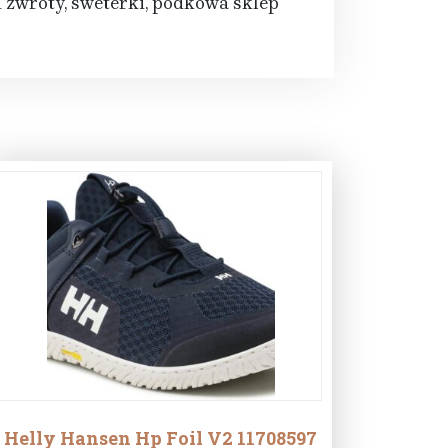
 zwroty, sweterki, podkowa sklep
Helly Hansen Hp Foil V2 11708597