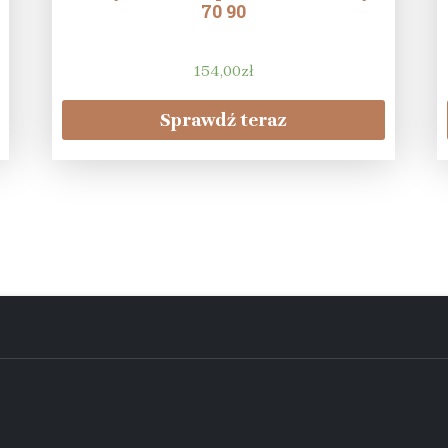
70 90
154,00
zł
Sprawdź teraz