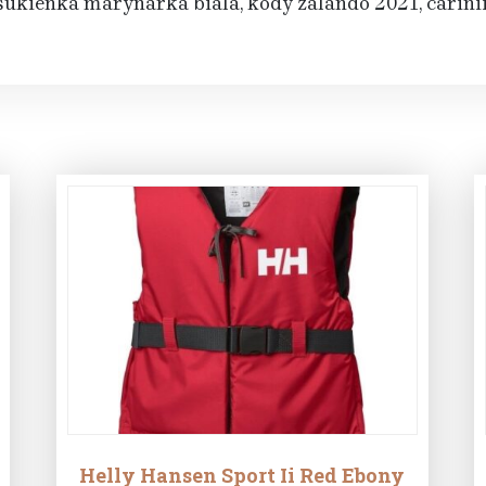
ukienka marynarka biala, kody zalando 2021, carinii
Helly Hansen Sport Ii Red Ebony