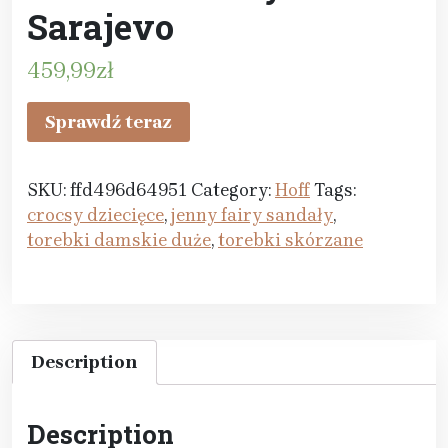
Sarajevo
459,99
zł
Sprawdź teraz
SKU:
ffd496d64951
Category:
Hoff
Tags:
crocsy dziecięce
,
jenny fairy sandały
,
torebki damskie duże
,
torebki skórzane
Description
Description