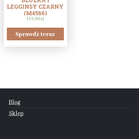
BLUZKA I
LEGGINSY CZARNY
(M4566)
119,90
zł
Sprawdź teraz
Blog
Sklep