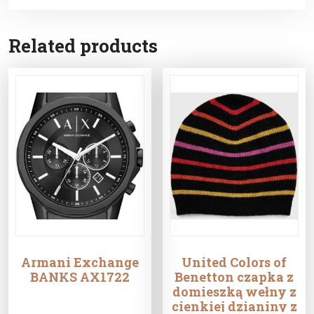
Related products
Armani Exchange
United Colors of
BANKS AX1722
Benetton czapka z
domieszką wełny z
cienkiej dzianiny z