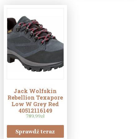
Jack Wolfskin
Rebellion Texapore
Low W Grey Red
40512116149
789,99
zł
Sprawdź teraz