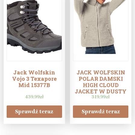
Jack Wolfskin
JACK WOLFSKIN
Vojo 3 Texapore
POLAR DAMSKI
Mid 15377B
HIGH CLOUD
JACKET W DUSTY
439,99
zł
319,99
GREY
zł
Sprawdź teraz
Sprawdź teraz