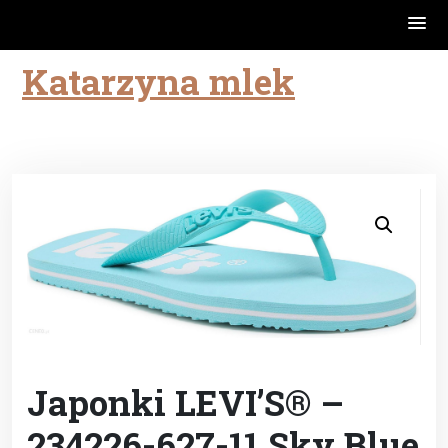
Katarzyna mlek
Skip
to
content
Japonki LEVI’S® –
234226-627-11 Sky Blue