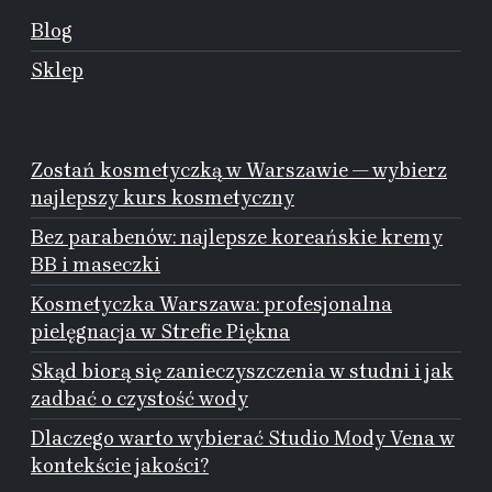
Blog
Sklep
Zostań kosmetyczką w Warszawie — wybierz
najlepszy kurs kosmetyczny
Bez parabenów: najlepsze koreańskie kremy
BB i maseczki
Kosmetyczka Warszawa: profesjonalna
pielęgnacja w Strefie Piękna
Skąd biorą się zanieczyszczenia w studni i jak
zadbać o czystość wody
Dlaczego warto wybierać Studio Mody Vena w
kontekście jakości?