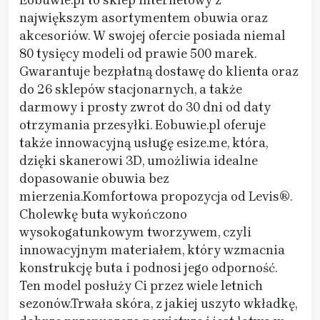
Eobuwie.pl to sklep internetowy z
największym asortymentem obuwia oraz
akcesoriów. W swojej ofercie posiada niemal
80 tysięcy modeli od prawie 500 marek.
Gwarantuje bezpłatną dostawę do klienta oraz
do 26 sklepów stacjonarnych, a także
darmowy i prosty zwrot do 30 dni od daty
otrzymania przesyłki. Eobuwie.pl oferuje
także innowacyjną usługę esize.me, która,
dzięki skanerowi 3D, umożliwia idealne
dopasowanie obuwia bez
mierzenia.Komfortowa propozycja od Levis®.
Cholewkę buta wykończono
wysokogatunkowym tworzywem, czyli
innowacyjnym materiałem, który wzmacnia
konstrukcję buta i podnosi jego odporność.
Ten model posłuży Ci przez wiele letnich
sezonów.Trwała skóra, z jakiej uszyto wkładkę,