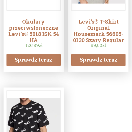
Okulary
Levi’s® T-Shirt
przeciwsłoneczne
Original
Levi’s® 5018 ISK 54
Housemark 56605-
HA
0130 Szary Regular
426,99
zł
99,00
Fit
zł
Sprawdź teraz
Sprawdź teraz