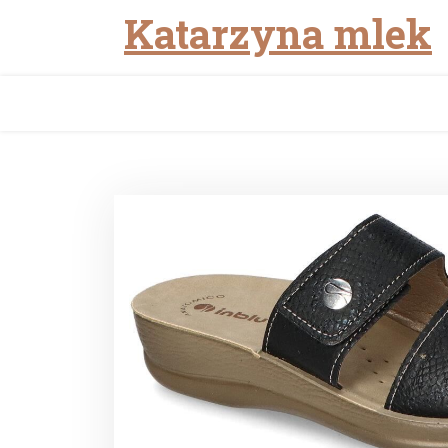
Katarzyna mlek
Skip
to
content