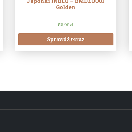
Japonki INBLU – BMDZOO01
Golden
59,99
zł
Sprawdź teraz