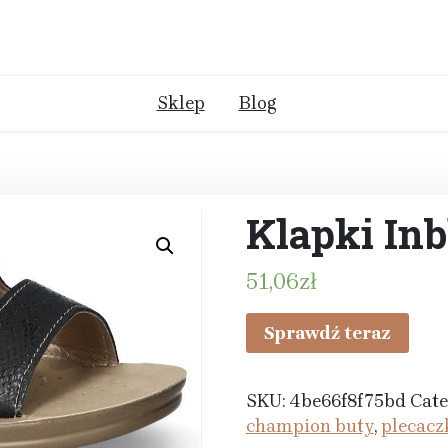
Sklep
Blog
Klapki In
51,06
zł
Sprawdź teraz
SKU:
4be66f8f75bd
Cate
champion buty
,
plecacz