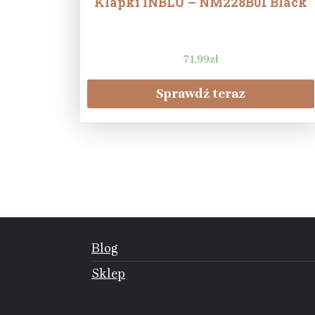
Klapki INBLU – NM228B01 Black
71,99
zł
Sprawdź teraz
Blog
Sklep