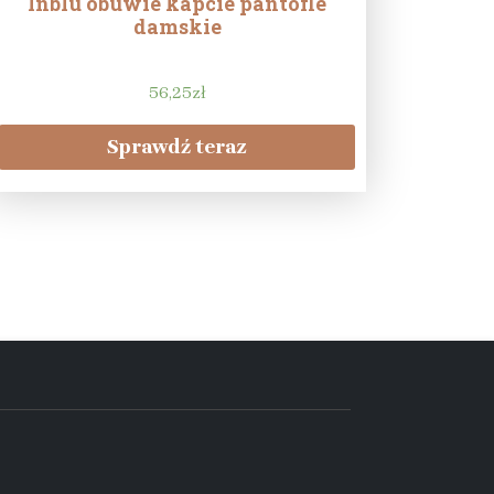
Inblu obuwie kapcie pantofle
damskie
56,25
zł
Sprawdź teraz