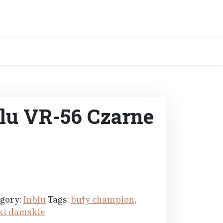
blu VR-56 Czarne
gory:
Inblu
Tags:
buty champion
,
ki damskie