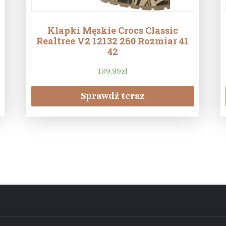
Klapki Męskie Crocs Classic
Realtree V2 12132 260 Rozmiar 41
42
199,99
zł
Sprawdź teraz