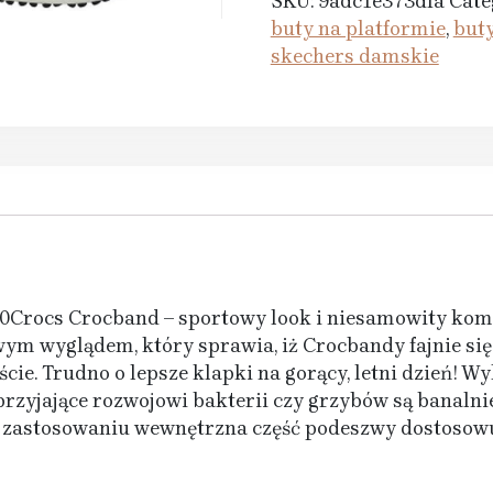
SKU:
9adc1e373dfa
Cate
buty na platformie
,
but
skechers damskie
0Crocs Crocband – sportowy look i niesamowity kom
wym wyglądem, który sprawia, iż Crocbandy fajnie się
eście. Trudno o lepsze klapki na gorący, letni dzień
przyjające rozwojowi bakterii czy grzybów są banalni
 zastosowaniu wewnętrzna część podeszwy dostosowuje