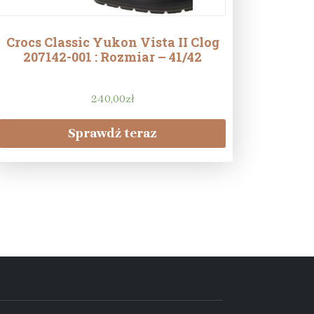
Crocs Classic Yukon Vista II Clog
207142-001 : Rozmiar – 41/42
240,00
zł
Sprawdź teraz