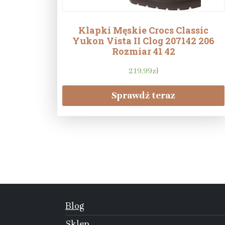
Klapki Męskie Crocs Classic
Yukon Vista II Clog 207142 206
Rozmiar 41 42
219,99
zł
Sprawdź teraz
Blog
Sklep