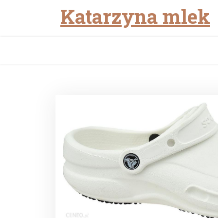
Katarzyna mlek
Skip
to
content