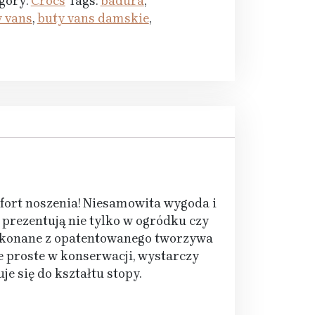
gory:
Crocs
Tags:
badura
,
y vans
,
buty vans damskie
,
fort noszenia! Niesamowita wygoda i
 prezentują nie tylko w ogródku czy
! Wykonane z opatentowanego tworzywa
e proste w konserwacji, wystarczy
 się do kształtu stopy.