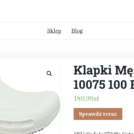
Sklep
Blog
Klapki Męs
10075 100 
189,99
zł
Sprawdź teraz