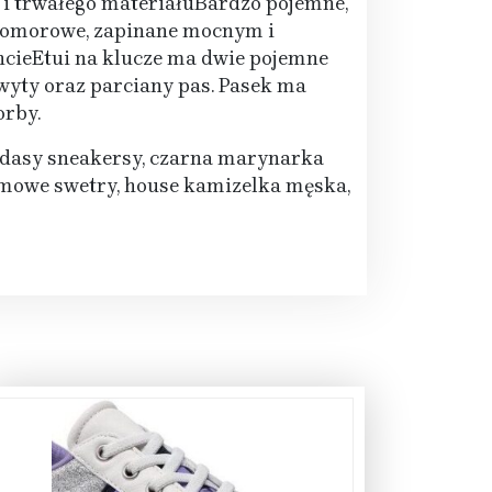
 i trwałego materiałuBardzo pojemne,
okomorowe, zapinane mocnym i
cieEtui na klucze ma dwie pojemne
wyty oraz parciany pas. Pasek ma
orby.
didasy sneakersy, czarna marynarka
imowe swetry, house kamizelka męska,