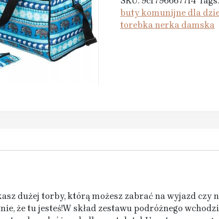
SKU:
9cf7966677f4
Tags
buty komunijne dla dzi
torebka nerka damska
z dużej torby, którą możesz zabrać na wyjazd czy na
nie, że tu jesteś!W skład zestawu podróżnego wchodzi