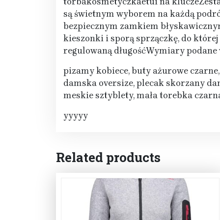
torbakosmetyczkaetui na kluczeZesta
są świetnym wyborem na każdą podró
bezpiecznym zamkiem błyskawicznym. 
kieszonki i sporą sprzączkę, do któr
regulowaną długośćWymiary podane w 
pizamy kobiece, buty ażurowe czarne,
damska oversize, plecak skorzany da
meskie sztyblety, mała torebka czar
yyyyy
Related products