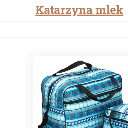
Katarzyna mlek
Skip
to
content