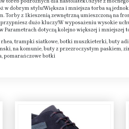
w toreb podróżnych dla nastolatekUszyte z mocnego
ż w dobrym stylu!Większa i mniejsza torba są jedn
Torby z 1kieszenią zewnętrzną umieszczoną na fron
ej przypniesz dużo kluczy!W wyposażeniu wysokie uch
Parametrach dotyczą kolejno większej i mniejszej t
 rhea, trampki siatkowe, botki muszkieterki, buty a
mski, na komunie, buty z przezroczystym paskiem, z
na, pomarańczowe botki