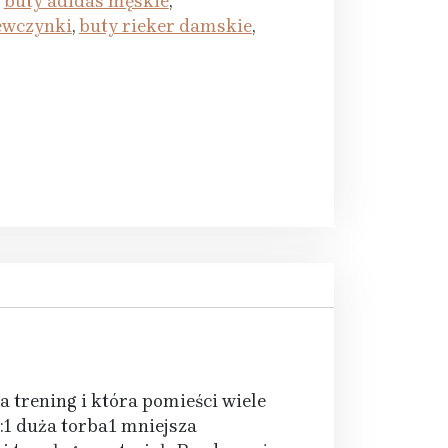
:
buty adidas męskie
,
ewczynki
,
buty rieker damskie
,
 trening i która pomieści wiele
:1 duża torba1 mniejsza