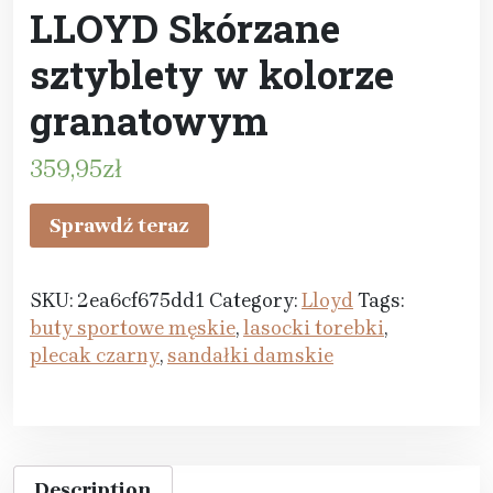
LLOYD Skórzane
sztyblety w kolorze
granatowym
359,95
zł
Sprawdź teraz
SKU:
2ea6cf675dd1
Category:
Lloyd
Tags:
buty sportowe męskie
,
lasocki torebki
,
plecak czarny
,
sandałki damskie
Description