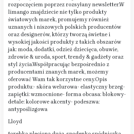
rozpoczęciem poprzez rozsyłany newsletter.W
limango znajdziecie nie tylko produkty
światowych marek, promujemy również
uznanych i niszowych polskich producentów
oraz designerów, którzy tworzą świetne i
wysokiej jakości produkty z takich obszarów
jak: moda, dodatki, odzież dziecięca, obuwie,
zdrowie & uroda, sport, trendy & gadżety oraz
styl życia.Współpracując bezpośrednio z
producentami znanych marek, możemy
oferować Wam tak korzystne ceny.Opis
produktu:- skóra welurowa- elastyczny brzeg-
zapiętki: wzmocnione- forma obcasa: blokowy-
detale: kolorowe akcenty- podeszwa:
antypoślizgowa
Lloyd
torebka pleciona duża, spodenko spódniczka