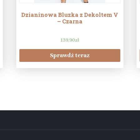
Dzianinowa Bluzka z Dekoltem V
– Czarna
139,90
zł
Sprawdź teraz