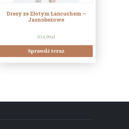
Dresy ze Złotym Łańcuchem –
Jasnobeżowe
314,90
zł
Sprawdź teraz