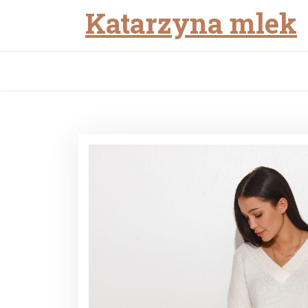
Katarzyna mlek
Skip
to
content