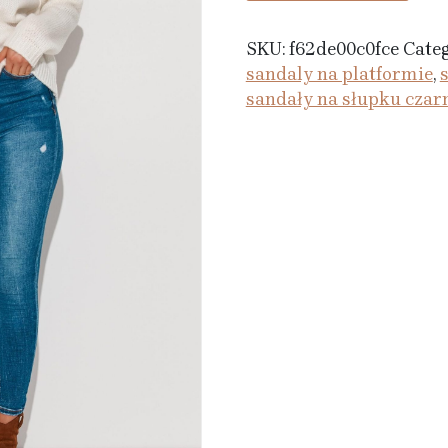
SKU:
f62de00c0fce
Cate
sandaly na platformie
,
sandały na słupku czar