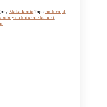
gory:
Makadamia
Tags:
badura pl
,
sandały na koturnie lasocki
,
ne