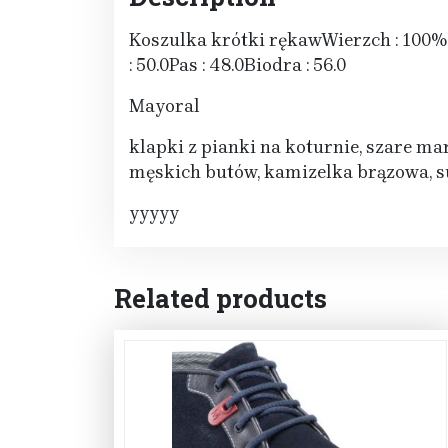
Koszulka krótki rękawWierzch : 100
: 50.0Pas : 48.0Biodra : 56.0
Mayoral
klapki z pianki na koturnie, szare ma
męskich butów, kamizelka brązowa, su
yyyyy
Related products