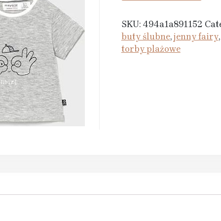
SKU:
494a1a891152
Cat
buty ślubne
,
jenny fairy
torby plażowe