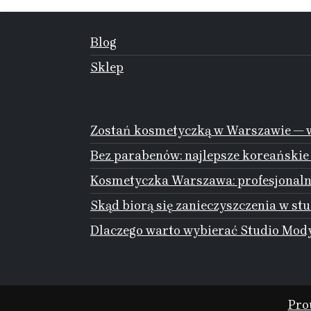
Blog
Sklep
Zostań kosmetyczką w Warszawie — w
Bez parabenów: najlepsze koreańskie
Kosmetyczka Warszawa: profesjonalna
Skąd biorą się zanieczyszczenia w stu
Dlaczego warto wybierać Studio Mody
Pro