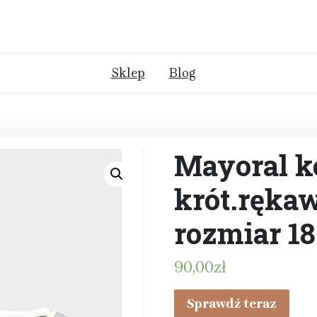
Sklep
Blog
Mayoral k
krót.rękaw
rozmiar 1
90,00
zł
Sprawdź teraz