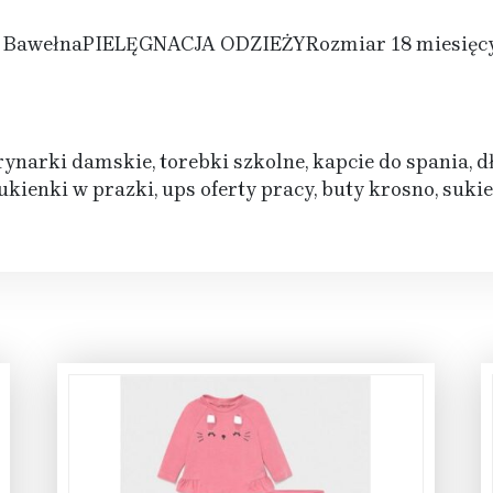
% BawełnaPIELĘGNACJA ODZIEŻYRozmiar 18 miesięcy (
rynarki damskie, torebki szkolne, kapcie do spania, d
kienki w prazki, ups oferty pracy, buty krosno, suki