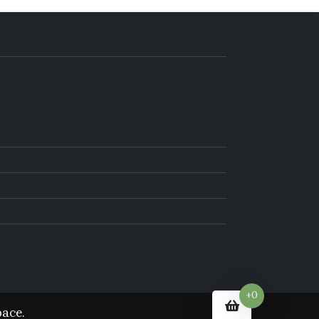
+0
ace.