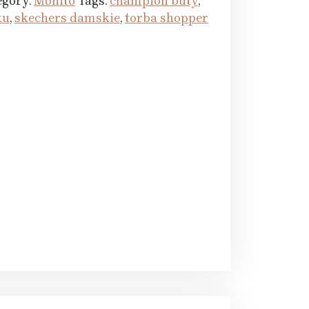
egory:
Mohito
Tags:
champion buty
,
ku
,
skechers damskie
,
torba shopper