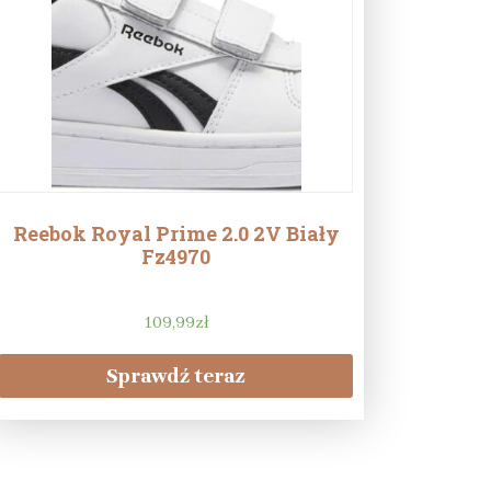
Reebok Royal Prime 2.0 2V Biały
Fz4970
109,99
zł
Sprawdź teraz