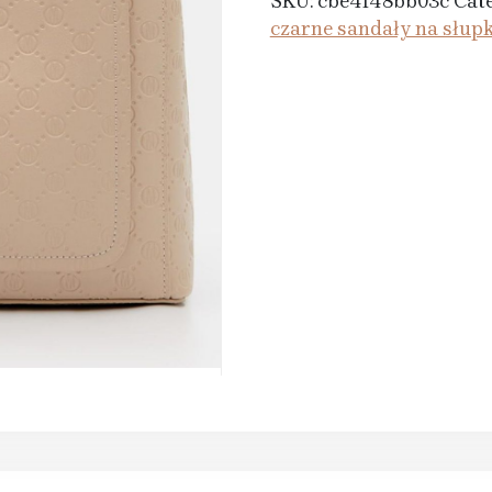
SKU:
cbe4f48bb03c
Cat
czarne sandały na słup