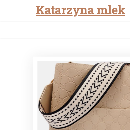
Katarzyna mlek
Skip
to
content