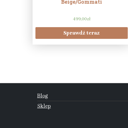
Beige/Gommati
499,00
zł
Sprawdź teraz
Blog
Sklep