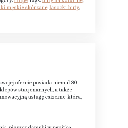
egory:
Filipe
Tags:
buty na koturnie
,
pki męskie skórzane
,
lasocki buty
,
wojej ofercie posiada niemal 80
klepów stacjonarnych, a także
nnowacyjną usługę esize.me, która,
tnia, płaszcz damski w pepitkę