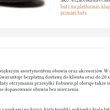
SKU:
412acc6df4b9
Cat
buty na platformie
,
kla
primigi buty
jwiększym asortymentem obuwia oraz akcesoriów. W s
Gwarantuje bezpłatną dostawę do klienta oraz do 26 s
aty otrzymania przesyłki. Eobuwie.pl oferuje także i
lne dopasowanie obuwia bez mierzenia.
z paskami na krzyż, biale torebki, sukienka biala le