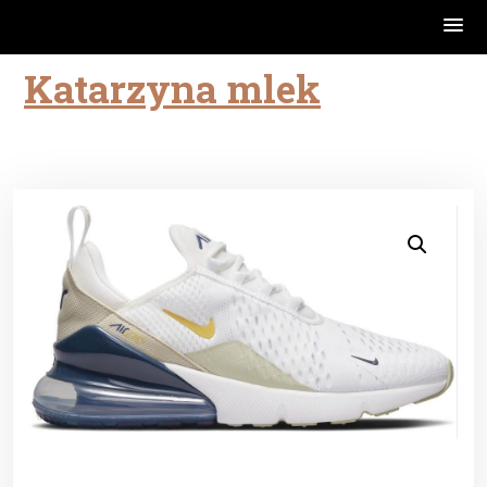
Katarzyna mlek
Skip
to
content