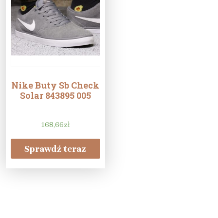
Nike Buty Sb Check
Solar 843895 005
168,66
zł
Sprawdź teraz