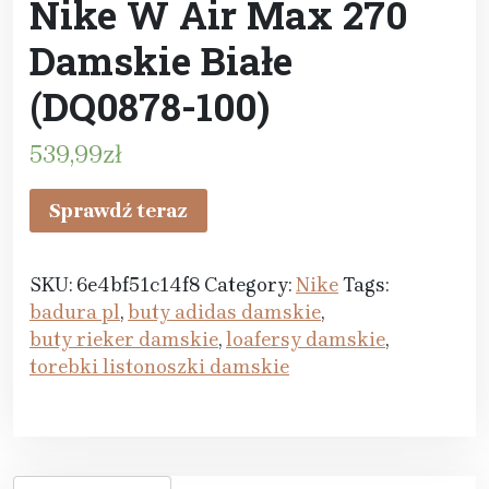
Nike W Air Max 270
Damskie Białe
(DQ0878-100)
539,99
zł
Sprawdź teraz
SKU:
6e4bf51c14f8
Category:
Nike
Tags:
badura pl
,
buty adidas damskie
,
buty rieker damskie
,
loafersy damskie
,
torebki listonoszki damskie