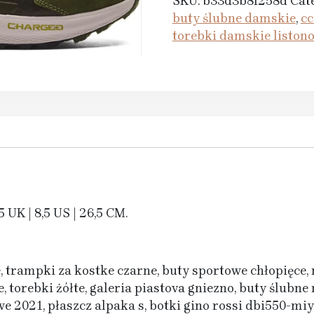
SKU:
b33d3b8f258d
Cat
buty ślubne damskie
,
cc
torebki damskie liston
UK | 8,5 US | 26,5 CM.
, trampki za kostke czarne, buty sportowe chłopięce,
, torebki żółte, galeria piastova gniezno, buty ślubne
 2021, płaszcz alpaka s, botki gino rossi dbi550-mi