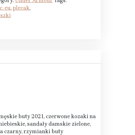
egory:
Under Armour
Tags:
c. eu
,
plecak
,
oszki
 męskie buty 2021, czerwone kozaki na
 niebieskie, sandały damskie zielone,
ya czarny, rzymianki buty