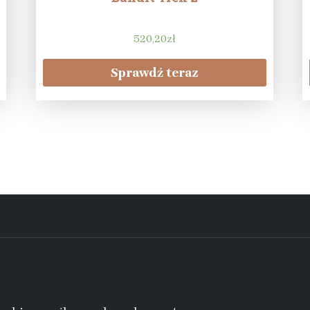
520,20
zł
Sprawdź teraz