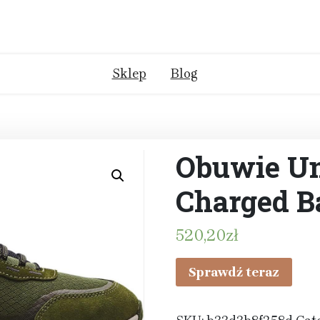
Sklep
Blog
Obuwie U
Charged B
520,20
zł
Sprawdź teraz