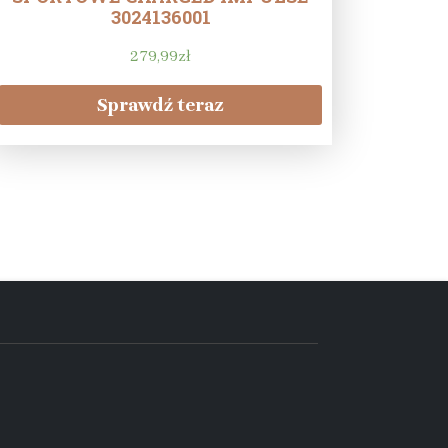
3024136001
279,99
zł
Sprawdź teraz