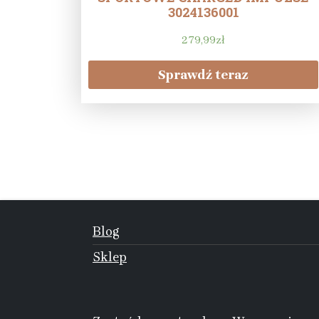
3024136001
279,99
zł
Sprawdź teraz
Blog
Sklep