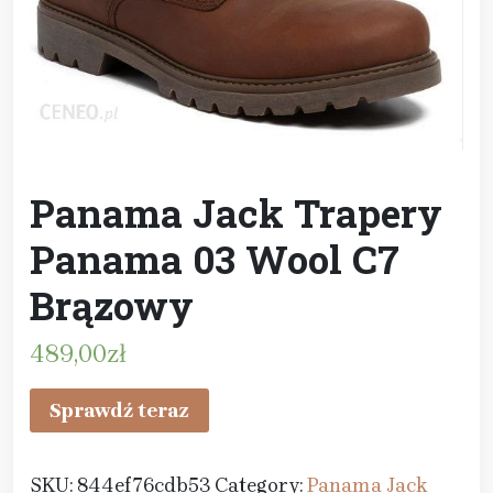
Panama Jack Trapery
Panama 03 Wool C7
Brązowy
489,00
zł
Sprawdź teraz
SKU:
844ef76cdb53
Category:
Panama Jack