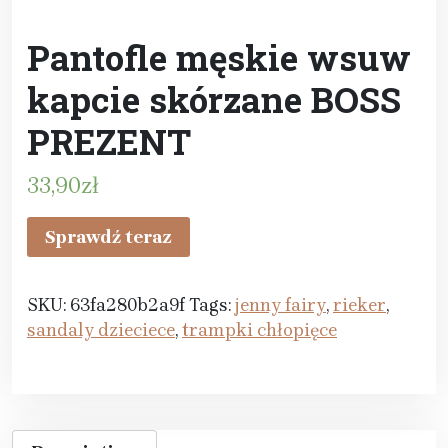
Pantofle męskie wsuw
kapcie skórzane BOSS
PREZENT
33,90
zł
Sprawdź teraz
SKU:
63fa280b2a9f
Tags:
jenny fairy
,
rieker
,
sandaly dzieciece
,
trampki chłopięce