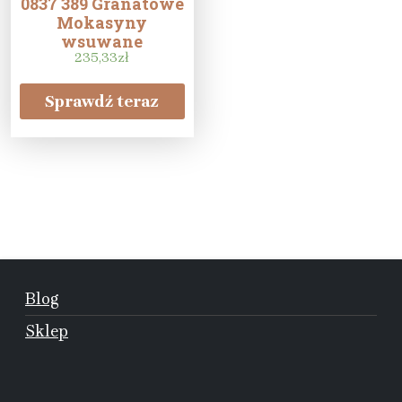
0837 389 Granatowe
Mokasyny
wsuwane
235,33
zł
Sprawdź teraz
Blog
Sklep