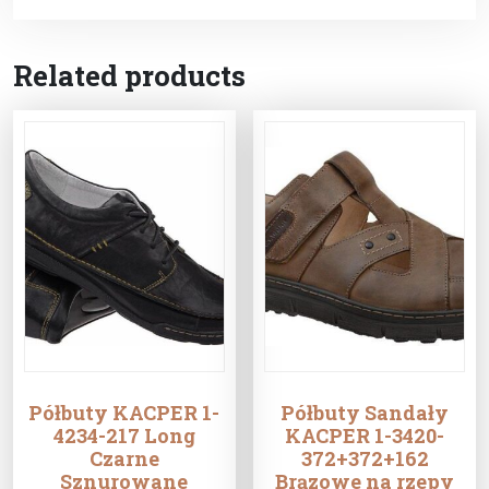
Related products
Półbuty KACPER 1-
Półbuty Sandały
4234-217 Long
KACPER 1-3420-
Czarne
372+372+162
Sznurowane
Brązowe na rzepy