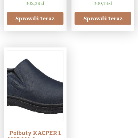
302,29
zł
męskie
300,13
zł
Sprawdź teraz
Sprawdź teraz
Półbuty KACPER 1