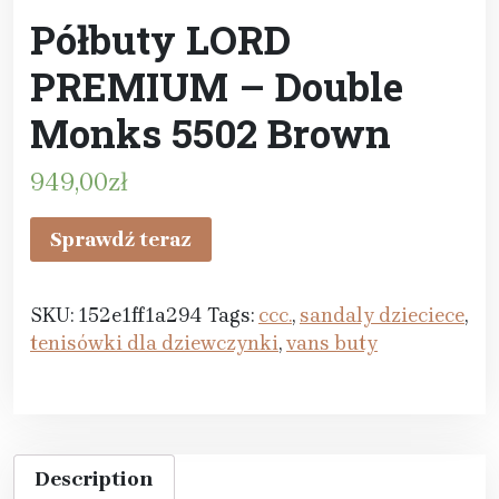
Półbuty LORD
PREMIUM – Double
Monks 5502 Brown
949,00
zł
Sprawdź teraz
SKU:
152e1ff1a294
Tags:
ccc.
,
sandaly dzieciece
,
tenisówki dla dziewczynki
,
vans buty
Description