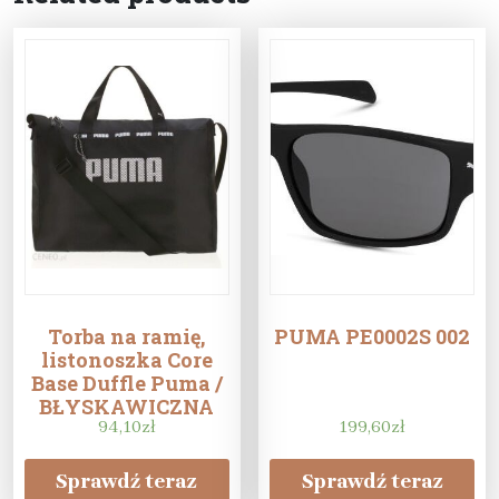
Torba na ramię,
PUMA PE0002S 002
listonoszka Core
Base Duffle Puma /
BŁYSKAWICZNA
WYSYŁKA / 30 DNI
94,10
zł
199,60
zł
NA ZWROT
Sprawdź teraz
Sprawdź teraz