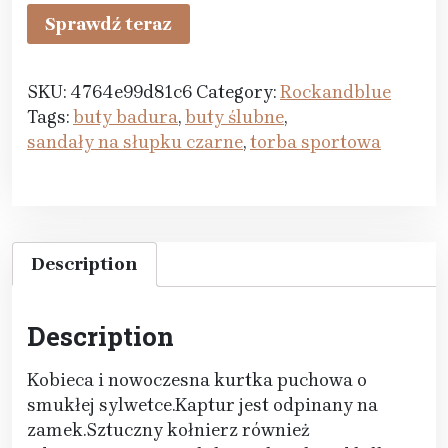
Sprawdź teraz
SKU:
4764e99d81c6
Category:
Rockandblue
Tags:
buty badura
,
buty ślubne
,
sandały na słupku czarne
,
torba sportowa
Description
Description
Kobieca i nowoczesna kurtka puchowa o
smukłej sylwetce.Kaptur jest odpinany na
zamek.Sztuczny kołnierz również