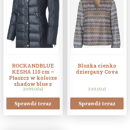
ROCKANDBLUE
Bluzka cienko
KESHA 110 cm –
dziergany Cova
Płaszcz w kolorze
shadow blue z
naturalnym
2099,00
zł
349,00
zł
kołnierzem
Sprawdź teraz
Sprawdź teraz