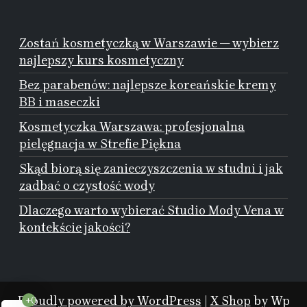
Zostań kosmetyczką w Warszawie — wybierz
najlepszy kurs kosmetyczny
Bez parabenów: najlepsze koreańskie kremy
BB i maseczki
Kosmetyczka Warszawa: profesjonalna
pielęgnacja w Strefie Piękna
Skąd biorą się zanieczyszczenia w studni i jak
zadbać o czystość wody
Dlaczego warto wybierać Studio Mody Vena w
kontekście jakości?
Proudly powered by WordPress
|
X Shop
by Wp
+0