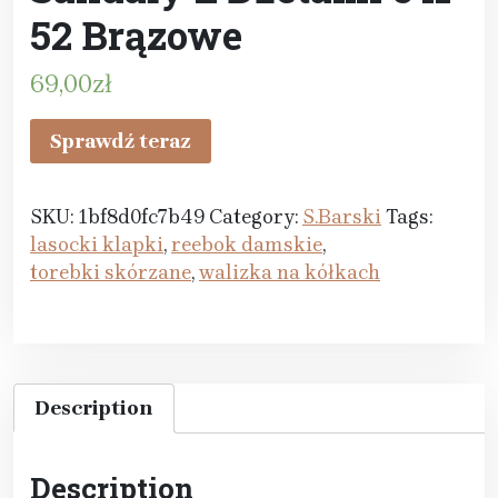
52 Brązowe
69,00
zł
Sprawdź teraz
SKU:
1bf8d0fc7b49
Category:
S.Barski
Tags:
lasocki klapki
,
reebok damskie
,
torebki skórzane
,
walizka na kółkach
Description
Description