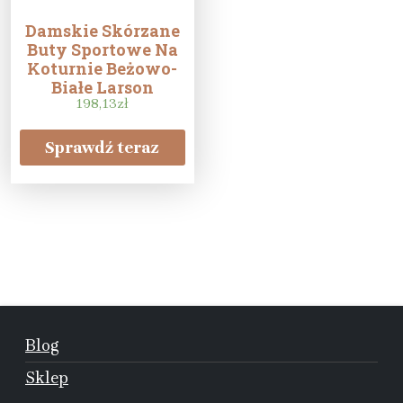
Damskie Skórzane
Buty Sportowe Na
Koturnie Beżowo-
Białe Larson
198,13
zł
Sprawdź teraz
Blog
Sklep