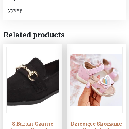
yyyyy
Related products
S.Barski Czarne
Dziecięce Skórzane