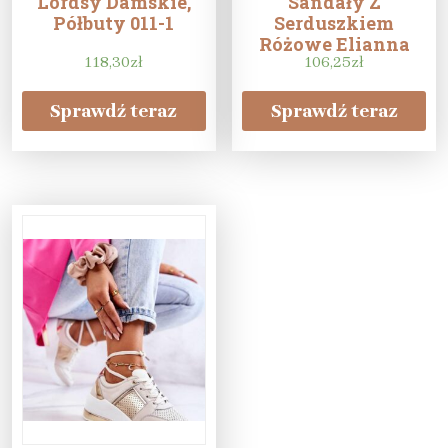
Lordsy Damskie,
Sandały Z
Półbuty 011-1
Serduszkiem
Różowe Elianna
118,30
zł
106,25
zł
Sprawdź teraz
Sprawdź teraz