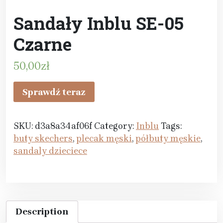
Sandały Inblu SE-05
Czarne
50,00
zł
Sprawdź teraz
SKU:
d3a8a34af06f
Category:
Inblu
Tags:
buty skechers
,
plecak męski
,
półbuty męskie
,
sandaly dzieciece
Description