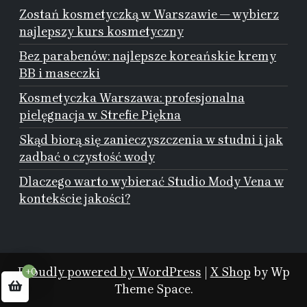
Zostań kosmetyczką w Warszawie — wybierz
najlepszy kurs kosmetyczny
Bez parabenów: najlepsze koreańskie kremy
BB i maseczki
Kosmetyczka Warszawa: profesjonalna
pielęgnacja w Strefie Piękna
Skąd biorą się zanieczyszczenia w studni i jak
zadbać o czystość wody
Dlaczego warto wybierać Studio Mody Vena w
kontekście jakości?
Proudly powered by WordPress
|
X Shop
by Wp
+0
Theme Space.