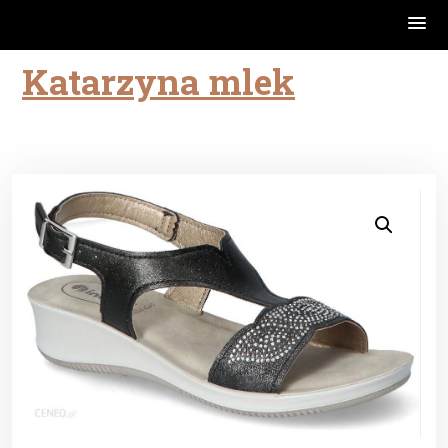
Katarzyna mlek
Skip
to
content