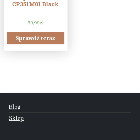
CP351M01 Black
59,99
zł
Sprawdź teraz
Blog
Sklep